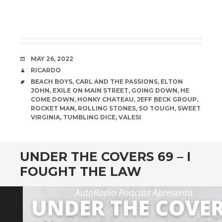
DATE
MAY 26, 2022
AUTHOR
RICARDO
TAGS
BEACH BOYS
,
CARL AND THE PASSIONS
,
ELTON
JOHN
,
EXILE ON MAIN STREET
,
GOING DOWN
,
HE
COME DOWN
,
HONKY CHATEAU
,
JEFF BECK GROUP
,
ROCKET MAN
,
ROLLING STONES
,
SO TOUGH
,
SWEET
VIRGINIA
,
TUMBLING DICE
,
VALESI
UNDER THE COVERS 69 – I
FOUGHT THE LAW