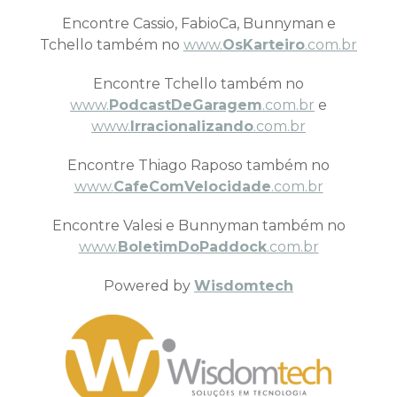
Encontre Cassio, FabioCa, Bunnyman e
Tchello também no
www.
OsKarteiro
.com.br
Encontre Tchello também no
www.
PodcastDeGaragem
.com.br
e
www.
Irracionalizando
.com.br
Encontre Thiago Raposo também no
www.
CafeComVelocidade
.com.br
Encontre Valesi e Bunnyman também no
www.
BoletimDoPaddock
.com.br
Powered by
Wisdomtech