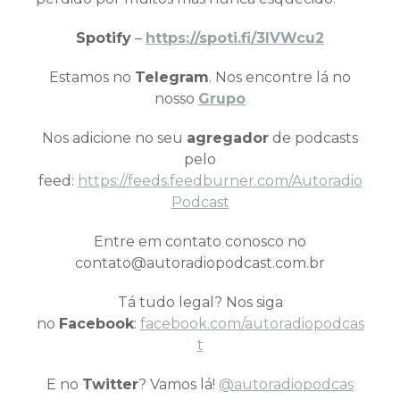
Spotify
–
https://spoti.fi/3IVWcu2
Estamos no
Telegram
. Nos encontre lá no
nosso
Grupo
Nos adicione no seu
agregador
de podcasts
pelo
feed:
https://feeds.feedburner.com/Autoradio
Podcast
Entre em contato conosco no
contato@autoradiopodcast.com.br
Tá tudo legal? Nos siga
no
Facebook
:
facebook.com/autoradiopodcas
t
E no
Twitter
? Vamos lá!
@autoradiopodcas