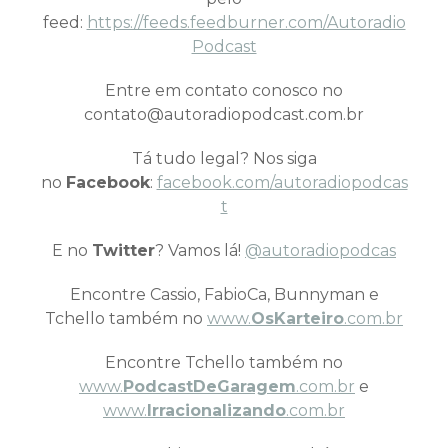
feed:
https://feeds.feedburner.com/Autoradio
Podcast
Entre em contato conosco no
contato@autoradiopodcast.com.br
Tá tudo legal? Nos siga
no
Facebook
:
facebook.com/autoradiopodcas
t
E no
Twitter
? Vamos lá!
@autoradiopodcas
Encontre Cassio, FabioCa, Bunnyman e
Tchello também no
www.
OsKarteiro
.com.br
Encontre Tchello também no
www.
PodcastDeGaragem
.com.br
e
www.
Irracionalizando
.com.br