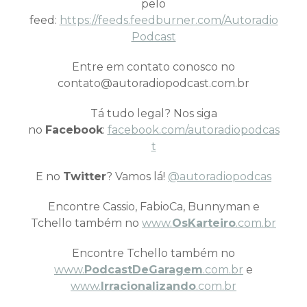
pelo
feed:
https://feeds.feedburner.com/Autoradio
Podcast
Entre em contato conosco no
contato@autoradiopodcast.com.br
Tá tudo legal? Nos siga
no
Facebook
:
facebook.com/autoradiopodcas
t
E no
Twitter
? Vamos lá!
@autoradiopodcas
Encontre Cassio, FabioCa, Bunnyman e
Tchello também no
www.
OsKarteiro
.com.br
Encontre Tchello também no
www.
PodcastDeGaragem
.com.br
e
www.
Irracionalizando
.com.br