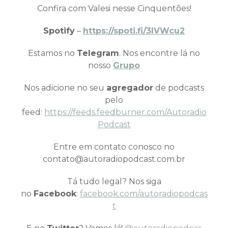
Confira com Valesi nesse Cinquentões!
Spotify
–
https://spoti.fi/3IVWcu2
Estamos no
Telegram
. Nos encontre lá no
nosso
Grupo
Nos adicione no seu
agregador
de podcasts
pelo
feed:
https://feeds.feedburner.com/Autoradio
Podcast
Entre em contato conosco no
contato@autoradiopodcast.com.br
Tá tudo legal? Nos siga
no
Facebook
:
facebook.com/autoradiopodcas
t