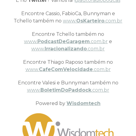
E no
Twitter
? Vamos lá!
@autoradiopodcas
Encontre Cassio, FabioCa, Bunnyman e
Tchello também no
www.
OsKarteiro
.com.br
Encontre Tchello também no
www.
PodcastDeGaragem
.com.br
e
www.
Irracionalizando
.com.br
Encontre Thiago Raposo também no
www.
CafeComVelocidade
.com.br
Encontre Valesi e Bunnyman também no
www.
BoletimDoPaddock
.com.br
Powered by
Wisdomtech