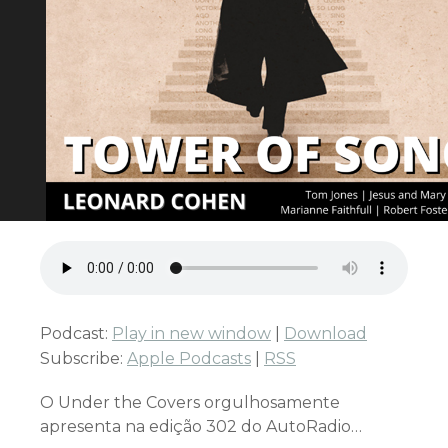
Podcast:
Play in new window
|
Download
Subscribe:
Apple Podcasts
|
RSS
O Under the Covers orgulhosamente
apresenta na edição 302 do AutoRadio…