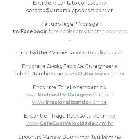
Entre em contato conosco no
contato@autoradiopodcast.com.br
Tá tudo legal? Nos siga
no
Facebook
:
facebook.com/autoradiopodcas
t
E no
Twitter
? Vamos lá!
@autoradiopodcas
Encontre Cassio, FabioCa, Bunnyman e
Tchello também no
www.
OsKarteiro
.com.br
Encontre Tchello também no
www.
PodcastDeGaragem
.com.br
e
www.
Irracionalizando
.com.br
Encontre Thiago Raposo também no
www.
CafeComVelocidade
.com.br
Encontre Valesi e Bunnyman também no