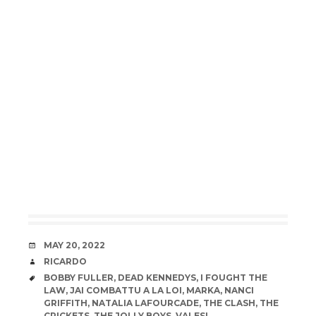
DATE
MAY 20, 2022
AUTHOR
RICARDO
TAGS
BOBBY FULLER
,
DEAD KENNEDYS
,
I FOUGHT THE
LAW
,
JAI COMBATTU A LA LOI
,
MARKA
,
NANCI
GRIFFITH
,
NATALIA LAFOURCADE
,
THE CLASH
,
THE
CRICKETS
,
THE JOLLY BOYS
,
VALESI