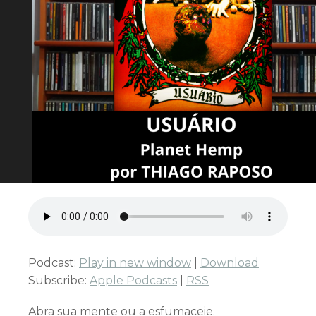
Podcast:
Play in new window
|
Download
Subscribe:
Apple Podcasts
|
RSS
Abra sua mente ou a esfumaceie.