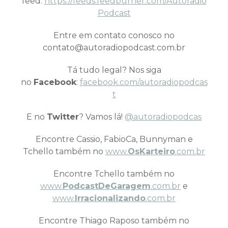
feed:
https://feeds.feedburner.com/Autoradio
Podcast
Entre em contato conosco no
contato@autoradiopodcast.com.br
Tá tudo legal? Nos siga
no
Facebook
:
facebook.com/autoradiopodcas
t
E no
Twitter
? Vamos lá!
@autoradiopodcas
Encontre Cassio, FabioCa, Bunnyman e
Tchello também no
www.
OsKarteiro
.com.br
Encontre Tchello também no
www.
PodcastDeGaragem
.com.br
e
www.
Irracionalizando
.com.br
Encontre Thiago Raposo também no