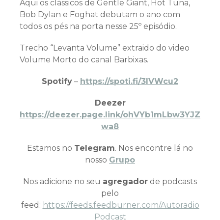
Aqui os clássicos de Gentle Giant, Hot Tuna,
Bob Dylan e Foghat debutam o ano com
todos os pés na porta nesse 25º episódio.
Trecho “Levanta Volume” extraido do video
Volume Morto do canal Barbixas.
Spotify
–
https://spoti.fi/3IVWcu2
Deezer
https://deezer.page.link/ohVYb1mLbw3YJZ
wa8
Estamos no
Telegram
. Nos encontre lá no
nosso
Grupo
Nos adicione no seu
agregador
de podcasts
pelo
feed:
https://feeds.feedburner.com/Autoradio
Podcast