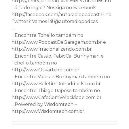
https://t.me/joinchat/lvUD9M1WnDczMGFh
Tá tudo legal? Nos siga no Facebook
http://facebook.com/autoradiopodcast E no
Twitter? Vamos lá! @autoradiopodcas
…
…Encontre Tchello também no
http://www.PodcastDeGaragem.com.br e
http://www.Irracionalizando.com.br
…Encontre Cassio, FabioCa, Bunnyman e
Tchello também no
http://www.Oskarteiro.com.br
…Encontre Valesi e Bunnyman também no
http://www.BoletimDoPaddock.com.br
…Encontre Thiago Raposo também no
http://www.CafeComVelocidade.com.br
…Powered by Wisdomtech –
http://www.Wisdomtech.com.br