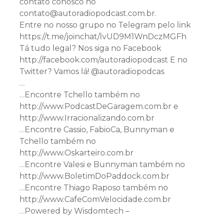
contato conosco no
contato@autoradiopodcast.com.br.
Entre no nosso grupo no Telegram pelo link
https://t.me/joinchat/lvUD9M1WnDczMGFh
Tá tudo legal? Nos siga no Facebook
http://facebook.com/autoradiopodcast E no
Twitter? Vamos lá! @autoradiopodcas
…
…Encontre Tchello também no
http://www.PodcastDeGaragem.com.br e
http://www.Irracionalizando.com.br
…Encontre Cassio, FabioCa, Bunnyman e
Tchello também no
http://www.Oskarteiro.com.br
…Encontre Valesi e Bunnyman também no
http://www.BoletimDoPaddock.com.br
…Encontre Thiago Raposo também no
http://www.CafeComVelocidade.com.br
…Powered by Wisdomtech –