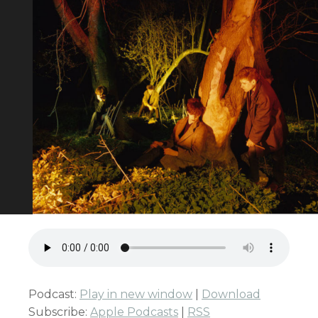
Podcast:
Play in new window
|
Download
Subscribe:
Apple Podcasts
|
RSS