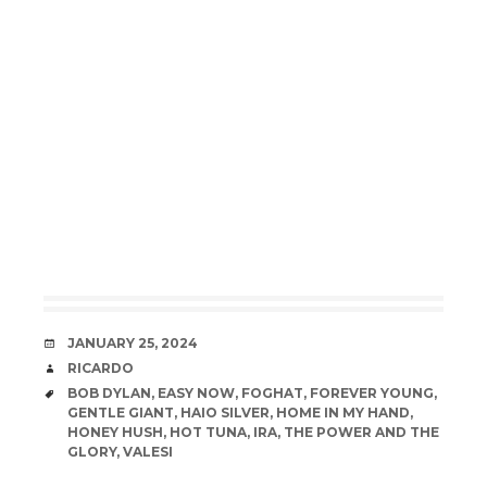
DATE
JANUARY 25, 2024
AUTHOR
RICARDO
TAGS
BOB DYLAN
,
EASY NOW
,
FOGHAT
,
FOREVER YOUNG
,
GENTLE GIANT
,
HAIO SILVER
,
HOME IN MY HAND
,
HONEY HUSH
,
HOT TUNA
,
IRA
,
THE POWER AND THE
GLORY
,
VALESI