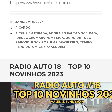
http://www.Wisdomtech.com.br
DATE
JANUARY 8, 2024
AUTHOR
RICARDO
TAGS
A CRUZ E A ESPADA
,
AGORA SO FALTA VOCE
,
BABY
,
IDEOLOGIA
,
MARVIN
,
ME LIGA
,
OURO DE TOLO
,
RAPOSO
,
ROCK POPULAR BRASILEIRO
,
TEMPO
PERDIDO
,
UM CERTO ALGUEM
RADIO AUTO 18 – TOP 10
NOVINHOS 2023