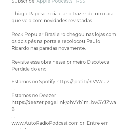
Subscribe:
Apple Podcasts
|
RSS
Thiago Raposo inicia o ano trazendo um cara
que veio com novidades revisitadas
Rock Popular Brasileiro chegou nas lojas com
os dois pés na porta e recolocou Paulo
Ricardo nas paradas novamente.
Revisite essa obra nesse primeiro Discoteca
Perdida do ano.
Estamos no Spotify https://spoti.fi/3IVWcu2
…
Estamos no Deezer
https://deezer.page.link/ohVYb1mLbw3YJZwa
8
…
www.AutoRadioPodcast.com.br. Entre em