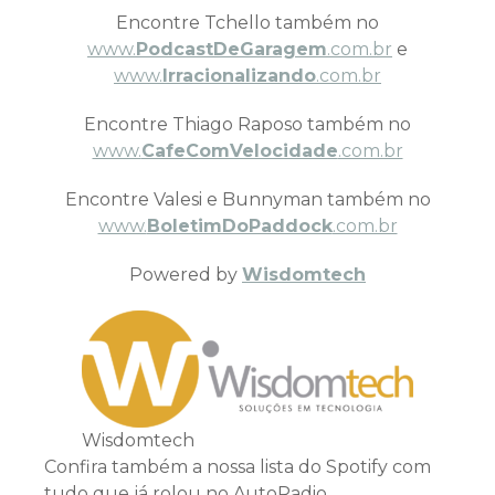
Encontre Tchello também no
www.
PodcastDeGaragem
.com.br
e
www.
Irracionalizando
.com.br
Encontre Thiago Raposo também no
www.
CafeComVelocidade
.com.br
Encontre Valesi e Bunnyman também no
www.
BoletimDoPaddock
.com.br
Powered by
Wisdomtech
Wisdomtech
Confira também a nossa lista do Spotify com
tudo que já rolou no AutoRadio.