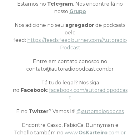
Estamos no
Telegram
. Nos encontre lá no
nosso
Grupo
Nos adicione no seu
agregador
de podcasts
pelo
feed:
https://feeds.feedburner.com/Autoradio
Podcast
Entre em contato conosco no
contato@autoradiopodcast.com.br
Tá tudo legal? Nos siga
no
Facebook
:
facebook.com/autoradiopodcas
t
E no
Twitter
? Vamos lá!
@autoradiopodcas
Encontre Cassio, FabioCa, Bunnyman e
Tchello também no
www.
OsKarteiro
.com.br