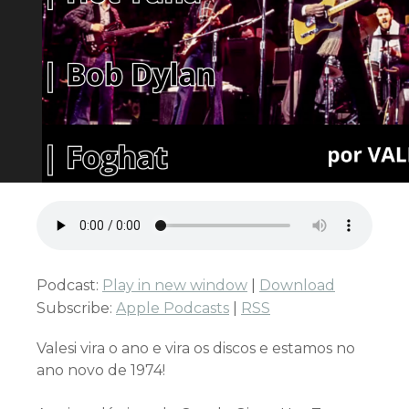
Podcast:
Play in new window
|
Download
Subscribe:
Apple Podcasts
|
RSS
Valesi vira o ano e vira os discos e estamos no
ano novo de 1974!