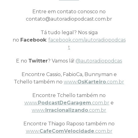
Entre em contato conosco no
contato@autoradiopodcast.com.br
Tá tudo legal? Nos siga
no
Facebook
:
facebook.com/autoradiopodcas
t
E no
Twitter
? Vamos lá!
@autoradiopodcas
Encontre Cassio, FabioCa, Bunnyman e
Tchello também no
www.
OsKarteiro
.com.br
Encontre Tchello também no
www.
PodcastDeGaragem
.com.br
e
www.
Irracionalizando
.com.br
Encontre Thiago Raposo também no
www.
CafeComVelocidade
.com.br