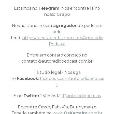
Estamos no
Telegram
. Nos encontre lá no
nosso
Grupo
Nos adicione no seu
agregador
de podcasts
pelo
feed:
https://feeds.feedburner.com/Autoradio
Podcast
Entre em contato conosco no
contato@autoradiopodcast.com.br
Tá tudo legal? Nos siga
no
Facebook
:
facebook.com/autoradiopodcas
t
E no
Twitter
? Vamos lá!
@autoradiopodcas
Encontre Cassio, FabioCa, Bunnyman e
Tchello também no
www.
OsKarteiro
.com.br