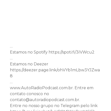
…
Estamos no Spotify https://spoti.fi/3IVWcu2
…
Estamos no Deezer
https://deezer.page.link/ohVYb1mLbw3YJZwa
8
…
www.AutoRadioPodcast.com.br. Entre em
contato conosco no
contato@autoradiopodcast.com.br.
Entre no nosso grupo no Telegram pelo link