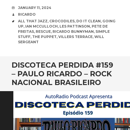
DATE
JANUARY 11, 2024
AUTHOR
RICARDO
TAGS
ALL THAT JAZZ
,
CROCODILES
,
DO IT CLEAN
,
GOING
UP
,
IAN MCCULLOCH
,
LES PATTINSON
,
PETE DE
FREITAS
,
RESCUE
,
RICARDO BUNNYMAN
,
SIMPLE
STUFF
,
THE PUPPET
,
VILLERS TERRACE
,
WILL
SERGEANT
DISCOTECA PERDIDA #159
– PAULO RICARDO – ROCK
NACIONAL BRASILEIRO