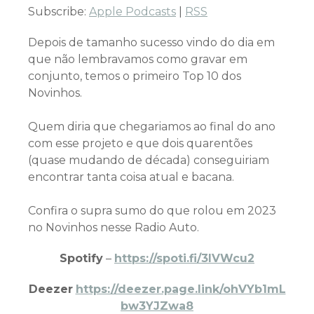
Subscribe:
Apple Podcasts
|
RSS
Depois de tamanho sucesso vindo do dia em
que não lembravamos como gravar em
conjunto, temos o primeiro Top 10 dos
Novinhos.
Quem diria que chegariamos ao final do ano
com esse projeto e que dois quarentões
(quase mudando de década) conseguiriam
encontrar tanta coisa atual e bacana.
Confira o supra sumo do que rolou em 2023
no Novinhos nesse Radio Auto.
Spotify
–
https://spoti.fi/3IVWcu2
Deezer
https://deezer.page.link/ohVYb1mL
bw3YJZwa8