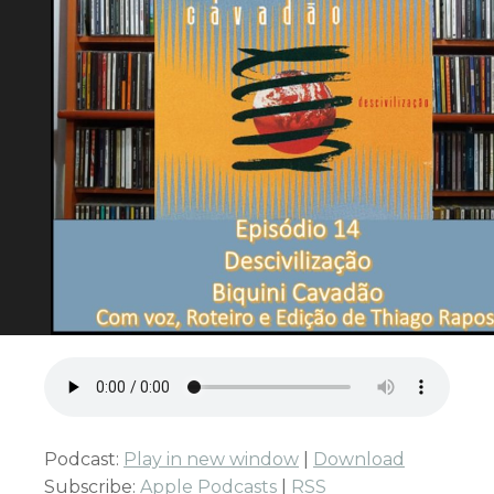
Podcast:
Play in new window
|
Download
Subscribe:
Apple Podcasts
|
RSS