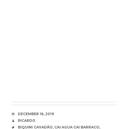
DATE
DECEMBER 16, 2019
AUTHOR
RICARDO
TAGS
BIQUINI CAVADÃO
,
CAI AGUA CAI BARRACO
,