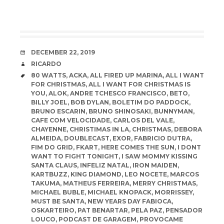
DATE
DECEMBER 22, 2019
AUTHOR
RICARDO
TAGS
80 WATTS
,
ACKA
,
ALL FIRED UP MARINA
,
ALL I WANT
FOR CHRISTMAS
,
ALL I WANT FOR CHRISTMAS IS
YOU
,
ALOK
,
ANDRE TCHESCO FRANCISCO
,
BETO
,
BILLY JOEL
,
BOB DYLAN
,
BOLETIM DO PADDOCK
,
BRUNO ESCARIN
,
BRUNO SHINOSAKI
,
BUNNYMAN
,
CAFE COM VELOCIDADE
,
CARLOS DEL VALE
,
CHAYENNE
,
CHRISTIMAS IN LA
,
CHRISTMAS
,
DEBORA
ALMEIDA
,
DOUBLECAST
,
EXOR
,
FABRICIO DUTRA
,
FIM DO GRID
,
FKART
,
HERE COMES THE SUN
,
I DONT
WANT TO FIGHT TONIGHT
,
I SAW MOMMY KISSING
SANTA CLAUS
,
INFELIZ NATAL
,
IRON MAIDEN
,
KARTBUZZ
,
KING DIAMOND
,
LEO NOCETE
,
MARCOS
TAKUMA
,
MATHEUS FERREIRA
,
MERRY CHRISTMAS
,
MICHAEL BUBLE
,
MICHAEL KNOPACK
,
MORRISSEY
,
MUST BE SANTA
,
NEW YEARS DAY FABIOCA
,
OSKARTEIRO
,
PAT BENARTAR
,
PELA PAZ
,
PENSADOR
LOUCO
,
PODCAST DE GARAGEM
,
PROVOCAME