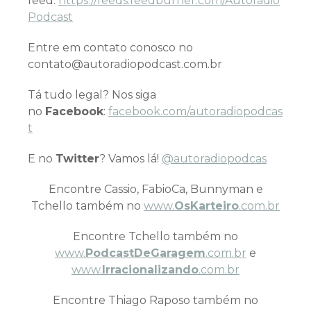
feed:
https://feeds.feedburner.com/Autoradio
Podcast
Entre em contato conosco no
contato@autoradiopodcast.com.br
Tá tudo legal? Nos siga
no
Facebook
:
facebook.com/autoradiopodcas
t
E no
Twitter
? Vamos lá!
@autoradiopodcas
Encontre Cassio, FabioCa, Bunnyman e
Tchello também no
www.
OsKarteiro
.com.br
Encontre Tchello também no
www.
PodcastDeGaragem
.com.br
e
www.
Irracionalizando
.com.br
Encontre Thiago Raposo também no