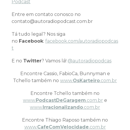
Podcast
Entre em contato conosco no
contato@autoradiopodcast.com.br
Tá tudo legal? Nos siga
no
Facebook
:
facebook.com/autoradiopodcas
t
E no
Twitter
? Vamos lá!
@autoradiopodcas
Encontre Cassio, FabioCa, Bunnyman e
Tchello também no
www.
OsKarteiro
.com.br
Encontre Tchello também no
www.
PodcastDeGaragem
.com.br
e
www.
Irracionalizando
.com.br
Encontre Thiago Raposo também no
www.
CafeComVelocidade
.com.br