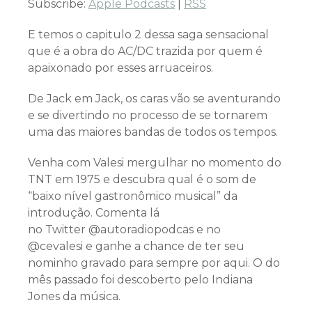
Subscribe:
Apple Podcasts
|
RSS
E temos o capitulo 2 dessa saga sensacional
que é a obra do AC/DC trazida por quem é
apaixonado por esses arruaceiros.
De Jack em Jack, os caras vão se aventurando
e se divertindo no processo de se tornarem
uma das maiores bandas de todos os tempos.
Venha com Valesi mergulhar no momento do
TNT em 1975 e descubra qual é o som de
“baixo nível gastronômico musical” da
introdução. Comenta lá
no
Twitter
@
autoradiopodcas
e no
@
cevalesi
e ganhe a chance de ter seu
nominho gravado para sempre por aqui.
O do
mês passado foi descoberto pelo Indiana
Jones da música.