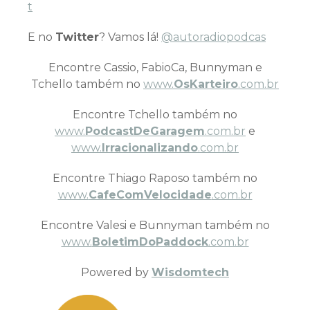
t
E no
Twitter
? Vamos lá!
@autoradiopodcas
Encontre Cassio, FabioCa, Bunnyman e
Tchello também no
www.
OsKarteiro
.com.br
Encontre Tchello também no
www.
PodcastDeGaragem
.com.br
e
www.
Irracionalizando
.com.br
Encontre Thiago Raposo também no
www.
CafeComVelocidade
.com.br
Encontre Valesi e Bunnyman também no
www.
BoletimDoPaddock
.com.br
Powered by
Wisdomtech