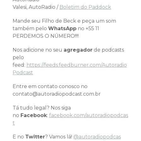
Valesi, AutoRadio /
Boletim do Paddock
Mande seu Filho de Beck e peça um som
também pelo
WhatsApp
no +55 11
PERDEMOS O NÚMERO!!!!
Nos adicione no seu
agregador
de podcasts
pelo
feed:
https://feeds.feedburner.com/Autoradio
Podcast
Entre em contato conosco no
contato@autoradiopodcast.com.br
Tá tudo legal? Nos siga
no
Facebook
:
facebook.com/autoradiopodcas
t
E no
Twitter
? Vamos lá!
@autoradiopodcas