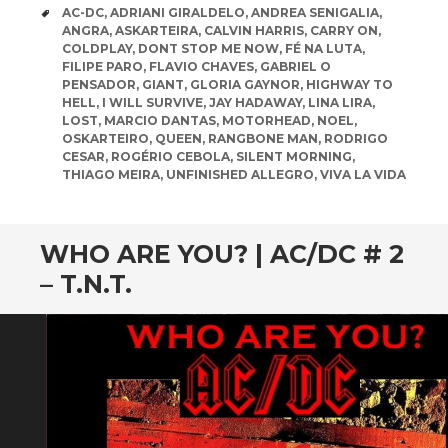
TAGS
AC-DC
,
ADRIANI GIRALDELO
,
ANDREA SENIGALIA
,
ANGRA
,
ASKARTEIRA
,
CALVIN HARRIS
,
CARRY ON
,
COLDPLAY
,
DONT STOP ME NOW
,
FÉ NA LUTA
,
FILIPE PARO
,
FLAVIO CHAVES
,
GABRIEL O
PENSADOR
,
GIANT
,
GLORIA GAYNOR
,
HIGHWAY TO
HELL
,
I WILL SURVIVE
,
JAY HADAWAY
,
LINA LIRA
,
LOST
,
MARCIO DANTAS
,
MOTORHEAD
,
NOEL
,
OSKARTEIRO
,
QUEEN
,
RANGBONE MAN
,
RODRIGO
CESAR
,
ROGÉRIO CEBOLA
,
SILENT MORNING
,
THIAGO MEIRA
,
UNFINISHED ALLEGRO
,
VIVA LA VIDA
WHO ARE YOU? | AC/DC # 2
– T.N.T.