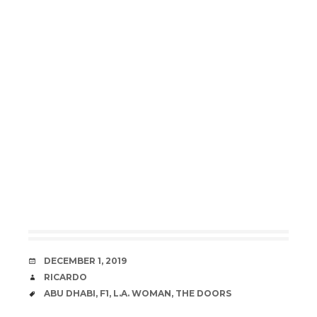
DATE
DECEMBER 1, 2019
AUTHOR
RICARDO
TAGS
ABU DHABI
,
F1
,
L.A. WOMAN
,
THE DOORS