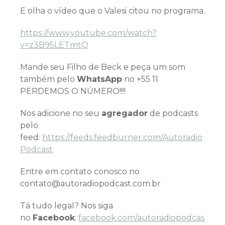
E olha o vídeo que o Valesi citou no programa.
https://www.youtube.com/watch?
v=z3B95LETmtQ
Mande seu Filho de Beck e peça um som
também pelo
WhatsApp
no +55 11
PERDEMOS O NÚMERO!!!!
Nos adicione no seu
agregador
de podcasts
pelo
feed:
https://feeds.feedburner.com/Autoradio
Podcast
Entre em contato conosco no
contato@autoradiopodcast.com.br
Tá tudo legal? Nos siga
no
Facebook
:
facebook.com/autoradiopodcas