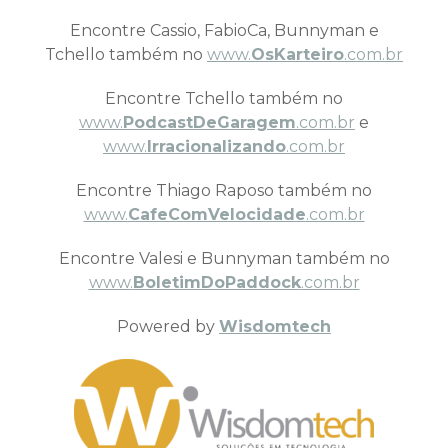
Encontre Cassio, FabioCa, Bunnyman e
Tchello também no
www.
OsKarteiro
.com.br
Encontre Tchello também no
www.
PodcastDeGaragem
.com.br
e
www.
Irracionalizando
.com.br
Encontre Thiago Raposo também no
www.
CafeComVelocidade
.com.br
Encontre Valesi e Bunnyman também no
www.
BoletimDoPaddock
.com.br
Powered by
Wisdomtech