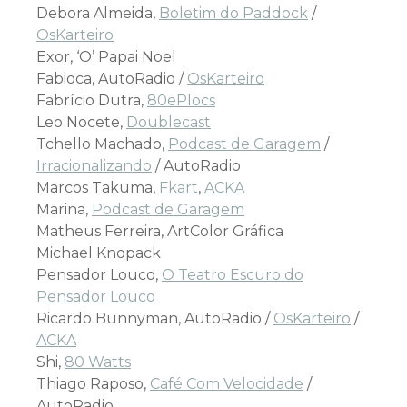
Debora Almeida,
Boletim do Paddock
/
OsKarteiro
Exor, ‘O’ Papai Noel
Fabioca, AutoRadio /
OsKarteiro
Fabrício Dutra,
80ePlocs
Leo Nocete,
Doublecast
Tchello Machado,
Podcast de Garagem
/
Irracionalizando
/ AutoRadio
Marcos Takuma,
Fkart
,
ACKA
Marina,
Podcast de Garagem
Matheus Ferreira, ArtColor Gráfica
Michael Knopack
Pensador Louco,
O Teatro Escuro do
Pensador Louco
Ricardo Bunnyman, AutoRadio /
OsKarteiro
/
ACKA
Shi,
80 Watts
Thiago Raposo,
Café Com Velocidade
/
AutoRadio