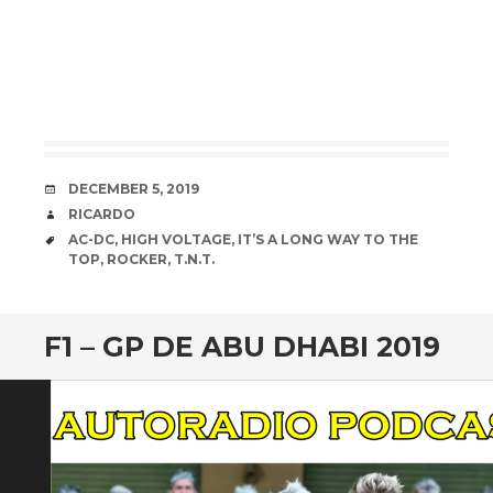
DATE
DECEMBER 5, 2019
AUTHOR
RICARDO
TAGS
AC-DC
,
HIGH VOLTAGE
,
IT’S A LONG WAY TO THE
TOP
,
ROCKER
,
T.N.T.
F1 – GP DE ABU DHABI 2019