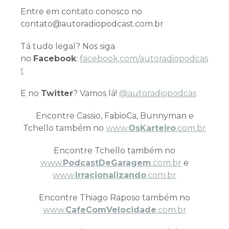
Entre em contato conosco no
contato@autoradiopodcast.com.br
Tá tudo legal? Nos siga
no
Facebook
:
facebook.com/autoradiopodcas
t
E no
Twitter
? Vamos lá!
@autoradiopodcas
Encontre Cassio, FabioCa, Bunnyman e
Tchello também no
www.
OsKarteiro
.com.br
Encontre Tchello também no
www.
PodcastDeGaragem
.com.br
e
www.
Irracionalizando
.com.br
Encontre Thiago Raposo também no
www.
CafeComVelocidade
.com.br