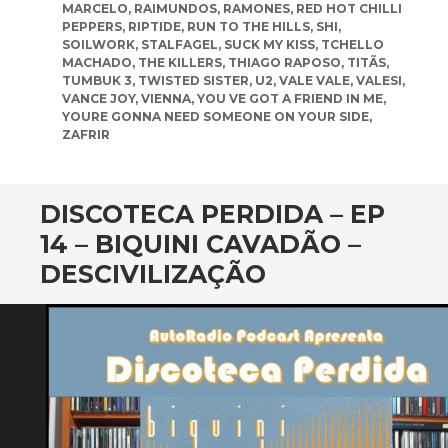
MARCELO
,
RAIMUNDOS
,
RAMONES
,
RED HOT CHILLI
PEPPERS
,
RIPTIDE
,
RUN TO THE HILLS
,
SHI
,
SOILWORK
,
STALFAGEL
,
SUCK MY KISS
,
TCHELLO
MACHADO
,
THE KILLERS
,
THIAGO RAPOSO
,
TITÃS
,
TUMBUK 3
,
TWISTED SISTER
,
U2
,
VALE VALE
,
VALESI
,
VANCE JOY
,
VIENNA
,
YOU VE GOT A FRIEND IN ME
,
YOURE GONNA NEED SOMEONE ON YOUR SIDE
,
ZAFRIR
DISCOTECA PERDIDA – EP
14 – BIQUINI CAVADÃO –
DESCIVILIZAÇÃO