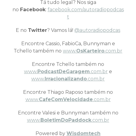
Tá tudo legal? Nos siga
no
Facebook
:
facebook.com/autoradiopodcas
t
E no
Twitter
? Vamos lá!
@autoradiopodcas
Encontre Cassio, FabioCa, Bunnyman e
Tchello também no
www.
OsKarteiro
.com.br
Encontre Tchello também no
www.
PodcastDeGaragem
.com.br
e
www.
Irracionalizando
.com.br
Encontre Thiago Raposo também no
www.
CafeComVelocidade
.com.br
Encontre Valesi e Bunnyman também no
www.
BoletimDoPaddock
.com.br
Powered by
Wisdomtech