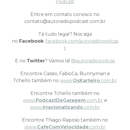
Podcast
Entre em contato conosco no
contato@autoradiopodcast.com.br
Tá tudo legal? Nos siga
no
Facebook
:
facebook.com/autoradiopodcas
t
E no
Twitter
? Vamos lá!
@autoradiopodcas
Encontre Cassio, FabioCa, Bunnyman e
Tchello também no
www.
OsKarteiro
.com.br
Encontre Tchello também no
www.
PodcastDeGaragem
.com.br
e
www.
Irracionalizando
.com.br
Encontre Thiago Raposo também no
www.
CafeComVelocidade
.com.br