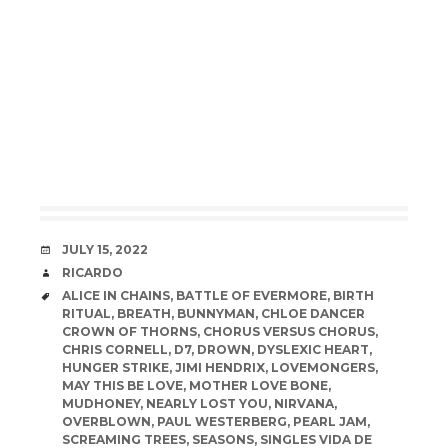
DATE
JULY 15, 2022
AUTHOR
RICARDO
TAGS
ALICE IN CHAINS
,
BATTLE OF EVERMORE
,
BIRTH
RITUAL
,
BREATH
,
BUNNYMAN
,
CHLOE DANCER
CROWN OF THORNS
,
CHORUS VERSUS CHORUS
,
CHRIS CORNELL
,
D7
,
DROWN
,
DYSLEXIC HEART
,
HUNGER STRIKE
,
JIMI HENDRIX
,
LOVEMONGERS
,
MAY THIS BE LOVE
,
MOTHER LOVE BONE
,
MUDHONEY
,
NEARLY LOST YOU
,
NIRVANA
,
OVERBLOWN
,
PAUL WESTERBERG
,
PEARL JAM
,
SCREAMING TREES
,
SEASONS
,
SINGLES VIDA DE