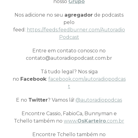
nosso
Grupo
Nos adicione no seu
agregador
de podcasts
pelo
feed:
https://feeds.feedburner.com/Autoradio
Podcast
Entre em contato conosco no
contato@autoradiopodcast.com.br
Tá tudo legal? Nos siga
no
Facebook
:
facebook.com/autoradiopodcas
t
E no
Twitter
? Vamos lá!
@autoradiopodcas
Encontre Cassio, FabioCa, Bunnyman e
Tchello também no
www.
OsKarteiro
.com.br
Encontre Tchello também no