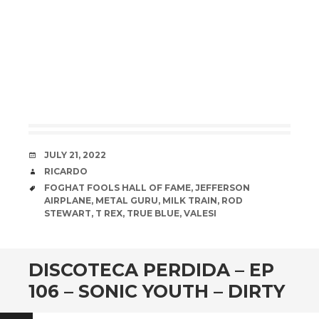
DATE
JULY 21, 2022
AUTHOR
RICARDO
TAGS
FOGHAT FOOLS HALL OF FAME
,
JEFFERSON
AIRPLANE
,
METAL GURU
,
MILK TRAIN
,
ROD
STEWART
,
T REX
,
TRUE BLUE
,
VALESI
DISCOTECA PERDIDA – EP
106 – SONIC YOUTH – DIRTY