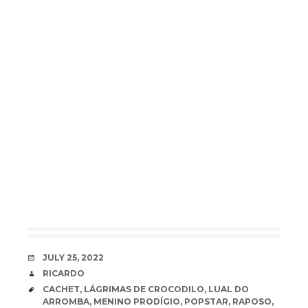
DATE
JULY 25, 2022
AUTHOR
RICARDO
TAGS
CACHET
,
LÁGRIMAS DE CROCODILO
,
LUAL DO
ARROMBA
,
MENINO PRODÍGIO
,
POPSTAR
,
RAPOSO
,