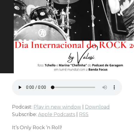
Podcast:
Play in new window
|
Download
Subscribe:
Apple Podcasts
|
RSS
It’s Only Rock ‘n Roll!