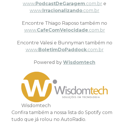
www.
PodcastDeGaragem
.com.br
e
www.
Irracionalizando
.com.br
Encontre Thiago Raposo também no
www.
CafeComVelocidade
.com.br
Encontre Valesi e Bunnyman também no
www.
BoletimDoPaddock
.com.br
Powered by
Wisdomtech
Wisdomtech
Confira também a nossa lista do Spotify com
tudo que já rolou no AutoRadio.