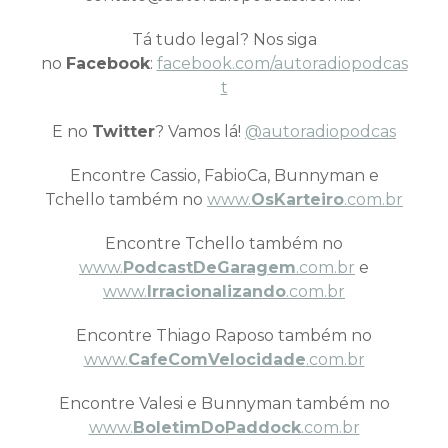
Tá tudo legal? Nos siga
no
Facebook
:
facebook.com/autoradiopodcas
t
E no
Twitter
? Vamos lá!
@autoradiopodcas
Encontre Cassio, FabioCa, Bunnyman e
Tchello também no
www.
OsKarteiro
.com.br
Encontre Tchello também no
www.
PodcastDeGaragem
.com.br
e
www.
Irracionalizando
.com.br
Encontre Thiago Raposo também no
www.
CafeComVelocidade
.com.br
Encontre Valesi e Bunnyman também no
www.
BoletimDoPaddock
.com.br