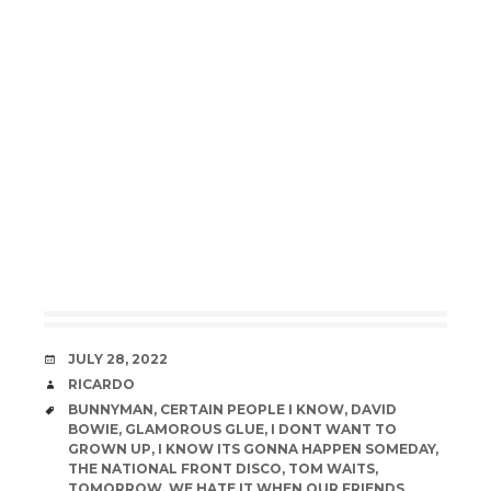
DATE
JULY 28, 2022
AUTHOR
RICARDO
TAGS
BUNNYMAN
,
CERTAIN PEOPLE I KNOW
,
DAVID
BOWIE
,
GLAMOROUS GLUE
,
I DONT WANT TO
GROWN UP
,
I KNOW ITS GONNA HAPPEN SOMEDAY
,
THE NATIONAL FRONT DISCO
,
TOM WAITS
,
TOMORROW
,
WE HATE IT WHEN OUR FRIENDS