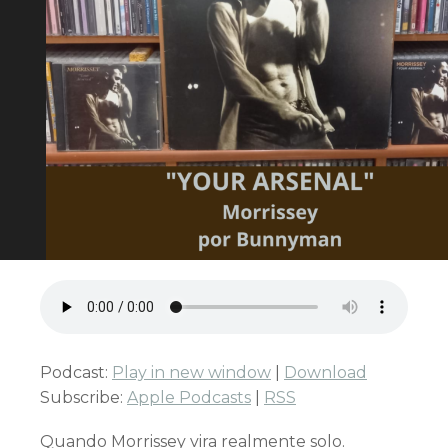
Podcast:
Play in new window
|
Download
Subscribe:
Apple Podcasts
|
RSS
Quando Morrissey vira realmente solo.