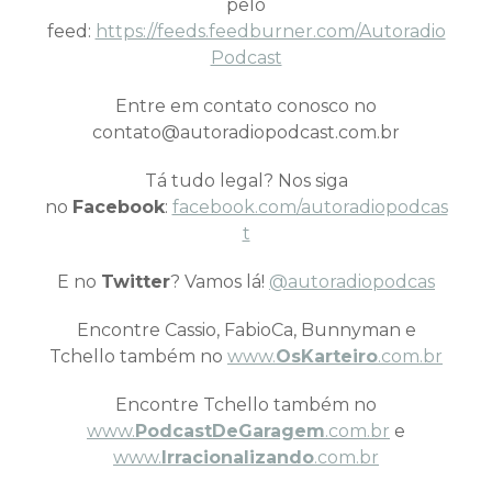
pelo
feed:
https://feeds.feedburner.com/Autoradio
Podcast
Entre em contato conosco no
contato@autoradiopodcast.com.br
Tá tudo legal? Nos siga
no
Facebook
:
facebook.com/autoradiopodcas
t
E no
Twitter
? Vamos lá!
@autoradiopodcas
Encontre Cassio, FabioCa, Bunnyman e
Tchello também no
www.
OsKarteiro
.com.br
Encontre Tchello também no
www.
PodcastDeGaragem
.com.br
e
www.
Irracionalizando
.com.br