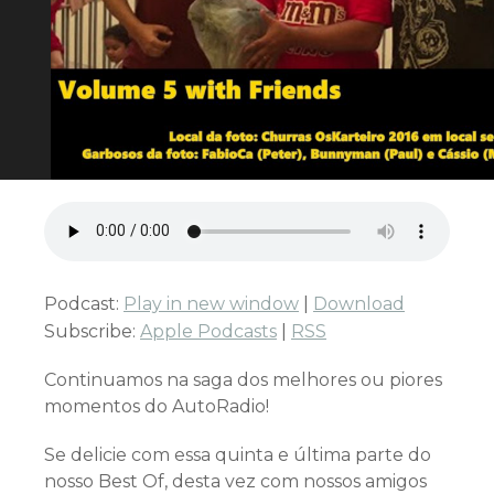
Podcast:
Play in new window
|
Download
Subscribe:
Apple Podcasts
|
RSS
Continuamos na saga dos melhores ou piores
momentos do AutoRadio!
Se delicie com essa quinta e última parte do
nosso Best Of, desta vez com nossos amigos