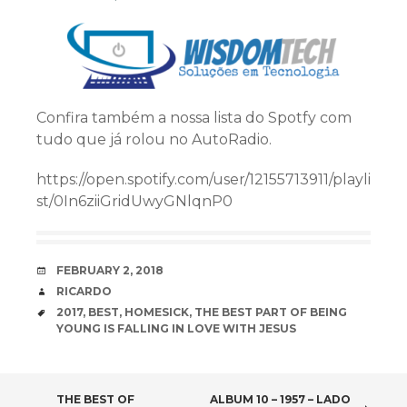
Confira também a nossa lista do Spotfy com
tudo que já rolou no AutoRadio.
https://open.spotify.com/user/12155713911/playli
st/0In6ziiGridUwyGNlqnP0
DATE
FEBRUARY 2, 2018
AUTHOR
RICARDO
TAGS
2017
,
BEST
,
HOMESICK
,
THE BEST PART OF BEING
YOUNG IS FALLING IN LOVE WITH JESUS
THE BEST OF
ALBUM 10 – 1957 – LADO