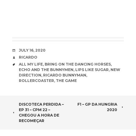
DATE
JULY 16, 2020
AUTHOR
RICARDO
TAGS
ALL MY LIFE
,
BRING ON THE DANCING HORSES
,
ECHO AND THE BUNNYMEN
,
LIPS LIKE SUGAR
,
NEW
DIRECTION
,
RICARDO BUNNYMAN
,
ROLLERCOASTER
,
THE GAME
POST
DISCOTECA PERDIDA –
F1 – GP DA HUNGRIA
EP 31 – CPM 22 –
2020
NAVIGATION
CHEGOU A HORA DE
RECOMEÇAR