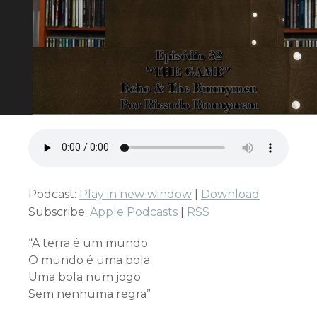
Podcast:
Play in new window
|
Download
Subscribe:
Apple Podcasts
|
RSS
“A terra é um mundo
O mundo é uma bola
Uma bola num jogo
Sem nenhuma regra”