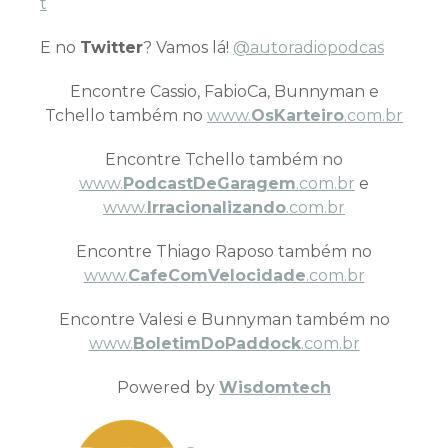
t
E no
Twitter
? Vamos lá!
@autoradiopodcas
Encontre Cassio, FabioCa, Bunnyman e
Tchello também no
www.
OsKarteiro
.com.br
Encontre Tchello também no
www.
PodcastDeGaragem
.com.br
e
www.
Irracionalizando
.com.br
Encontre Thiago Raposo também no
www.
CafeComVelocidade
.com.br
Encontre Valesi e Bunnyman também no
www.
BoletimDoPaddock
.com.br
Powered by
Wisdomtech