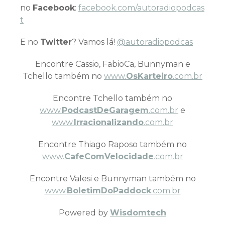
no
Facebook
:
facebook.com/autoradiopodcas
t
E no
Twitter
? Vamos lá!
@autoradiopodcas
Encontre Cassio, FabioCa, Bunnyman e
Tchello também no
www.
OsKarteiro
.com.br
Encontre Tchello também no
www.
PodcastDeGaragem
.com.br
e
www.
Irracionalizando
.com.br
Encontre Thiago Raposo também no
www.
CafeComVelocidade
.com.br
Encontre Valesi e Bunnyman também no
www.
BoletimDoPaddock
.com.br
Powered by
Wisdomtech