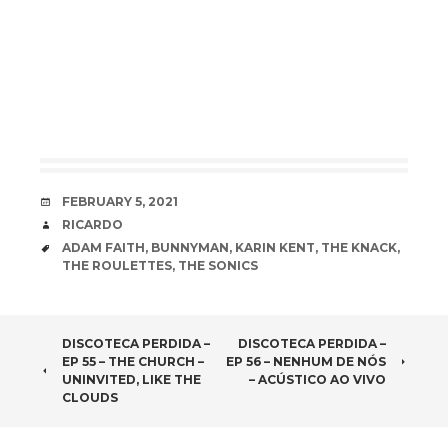
DATE
FEBRUARY 5, 2021
AUTHOR
RICARDO
TAGS
ADAM FAITH
,
BUNNYMAN
,
KARIN KENT
,
THE KNACK
,
THE ROULETTES
,
THE SONICS
POST
DISCOTECA PERDIDA –
DISCOTECA PERDIDA –
EP 55 – THE CHURCH –
EP 56 – NENHUM DE NÓS
NAVIGATION
UNINVITED, LIKE THE
– ACÚSTICO AO VIVO
CLOUDS