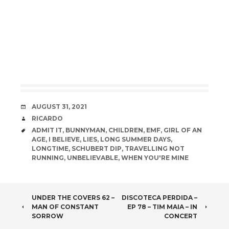
DATE
AUGUST 31, 2021
AUTHOR
RICARDO
TAGS
ADMIT IT
,
BUNNYMAN
,
CHILDREN
,
EMF
,
GIRL OF AN
AGE
,
I BELIEVE
,
LIES
,
LONG SUMMER DAYS
,
LONGTIME
,
SCHUBERT DIP
,
TRAVELLING NOT
RUNNING
,
UNBELIEVABLE
,
WHEN YOU'RE MINE
POST
UNDER THE COVERS 62 –
DISCOTECA PERDIDA –
MAN OF CONSTANT
EP 78 – TIM MAIA – IN
NAVIGATION
SORROW
CONCERT