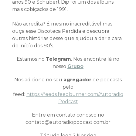
anos 90 e Schubert Dip foi um dos álbuns
mais cobiçados de 1991.
Não acredita? É mesmo inacreditável mas
ouça esse Discoteca Perdida e descubra
outras histórias desse que ajudou a dar a cara
do inícío dos 90’s.
Estamos no
Telegram
. Nos encontre lá no
nosso
Grupo
Nos adicione no seu
agregador
de podcasts
pelo
feed:
https://feeds.feedburner.com/Autoradio
Podcast
Entre em contato conosco no
contato@autoradiopodcast.com.br
Tá tudo legal? Nos siga