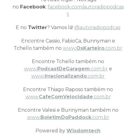
no
Facebook
:
facebook.com/autoradiopodcas
t
E no
Twitter
? Vamos lá!
@autoradiopodcas
Encontre Cassio, FabioCa, Bunnyman e
Tchello também no
www.
OsKarteiro
.com.br
Encontre Tchello também no
www.
PodcastDeGaragem
.com.br
e
www.
Irracionalizando
.com.br
Encontre Thiago Raposo também no
www.
CafeComVelocidade
.com.br
Encontre Valesi e Bunnyman também no
www.
BoletimDoPaddock
.com.br
Powered by
Wisdomtech