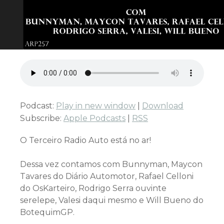
Podcast:
Play in new window
|
Download
Subscribe:
Apple Podcasts
|
RSS
O Terceiro Radio Auto está no ar!
Dessa vez contamos com Bunnyman, Maycon
Tavares do Diário Automotor, Rafael Celloni
do OsKarteiro, Rodrigo Serra ouvinte
serelepe, Valesi daqui mesmo e Will Bueno do
BotequimGP.