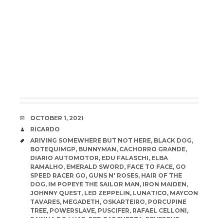
DATE
OCTOBER 1, 2021
AUTHOR
RICARDO
TAGS
ARIVING SOMEWHERE BUT NOT HERE
,
BLACK DOG
,
BOTEQUIMGP
,
BUNNYMAN
,
CACHORRO GRANDE
,
DIARIO AUTOMOTOR
,
EDU FALASCHI
,
ELBA
RAMALHO
,
EMERALD SWORD
,
FACE TO FACE
,
GO
SPEED RACER GO
,
GUNS N' ROSES
,
HAIR OF THE
DOG
,
IM POPEYE THE SAILOR MAN
,
IRON MAIDEN
,
JOHNNY QUEST
,
LED ZEPPELIN
,
LUNATICO
,
MAYCON
TAVARES
,
MEGADETH
,
OSKARTEIRO
,
PORCUPINE
TREE
,
POWERSLAVE
,
PUSCIFER
,
RAFAEL CELLONI
,