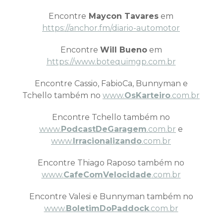
Encontre
Maycon Tavares
em
https://anchor.fm/diario-automotor
Encontre
Will Bueno
em
https://www.botequimgp.com.br
Encontre Cassio, FabioCa, Bunnyman e
Tchello também no
www.
OsKarteiro
.com.br
Encontre Tchello também no
www.
PodcastDeGaragem
.com.br
e
www.
Irracionalizando
.com.br
Encontre Thiago Raposo também no
www.
CafeComVelocidade
.com.br
Encontre Valesi e Bunnyman também no
www.
BoletimDoPaddock
.com.br