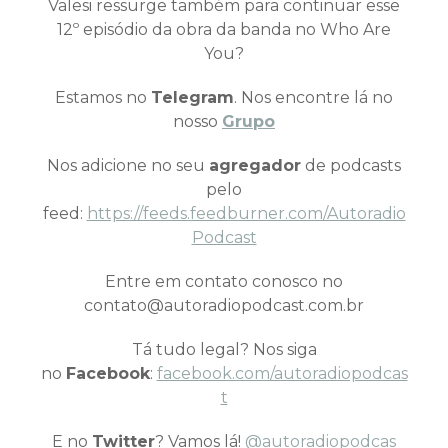
Valesi ressurge também para continuar esse
12º episódio da obra da banda no Who Are
You?
Estamos no
Telegram
. Nos encontre lá no
nosso
Grupo
Nos adicione no seu
agregador
de podcasts
pelo
feed:
https://feeds.feedburner.com/Autoradio
Podcast
Entre em contato conosco no
contato@autoradiopodcast.com.br
Tá tudo legal? Nos siga
no
Facebook
:
facebook.com/autoradiopodcas
t
E no
Twitter
? Vamos lá!
@autoradiopodcas