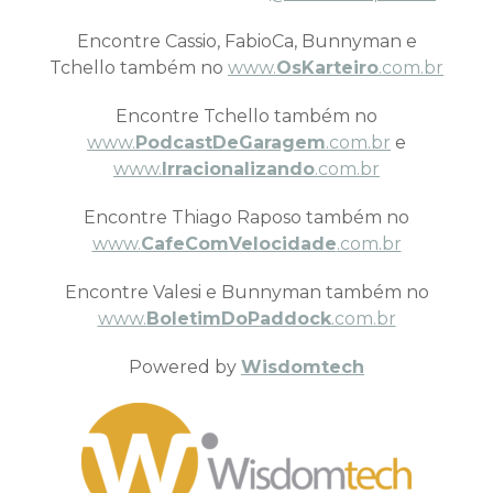
Encontre Cassio, FabioCa, Bunnyman e
Tchello também no
www.
OsKarteiro
.com.br
Encontre Tchello também no
www.
PodcastDeGaragem
.com.br
e
www.
Irracionalizando
.com.br
Encontre Thiago Raposo também no
www.
CafeComVelocidade
.com.br
Encontre Valesi e Bunnyman também no
www.
BoletimDoPaddock
.com.br
Powered by
Wisdomtech