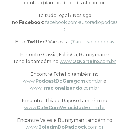
contato@autoradiopodcast.com.br
Tá tudo legal? Nos siga
no
Facebook
:
facebook.com/autoradiopodcas
t
E no
Twitter
? Vamos lá!
@autoradiopodcas
Encontre Cassio, FabioCa, Bunnyman e
Tchello também no
www.
OsKarteiro
.com.br
Encontre Tchello também no
www.
PodcastDeGaragem
.com.br
e
www.
Irracionalizando
.com.br
Encontre Thiago Raposo também no
www.
CafeComVelocidade
.com.br
Encontre Valesi e Bunnyman também no
www.
BoletimDoPaddock
.com.br