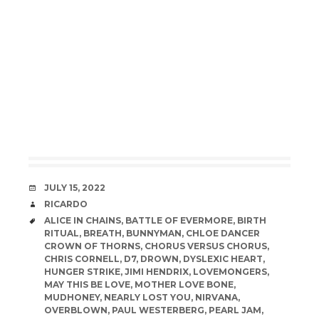
DATE
JULY 15, 2022
AUTHOR
RICARDO
TAGS
ALICE IN CHAINS
,
BATTLE OF EVERMORE
,
BIRTH
RITUAL
,
BREATH
,
BUNNYMAN
,
CHLOE DANCER
CROWN OF THORNS
,
CHORUS VERSUS CHORUS
,
CHRIS CORNELL
,
D7
,
DROWN
,
DYSLEXIC HEART
,
HUNGER STRIKE
,
JIMI HENDRIX
,
LOVEMONGERS
,
MAY THIS BE LOVE
,
MOTHER LOVE BONE
,
MUDHONEY
,
NEARLY LOST YOU
,
NIRVANA
,
OVERBLOWN
,
PAUL WESTERBERG
,
PEARL JAM
,