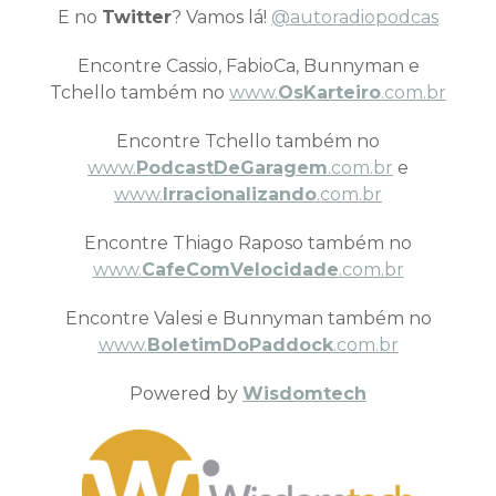
E no
Twitter
? Vamos lá!
@autoradiopodcas
Encontre Cassio, FabioCa, Bunnyman e
Tchello também no
www.
OsKarteiro
.com.br
Encontre Tchello também no
www.
PodcastDeGaragem
.com.br
e
www.
Irracionalizando
.com.br
Encontre Thiago Raposo também no
www.
CafeComVelocidade
.com.br
Encontre Valesi e Bunnyman também no
www.
BoletimDoPaddock
.com.br
Powered by
Wisdomtech