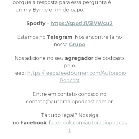
porque a resposta para essa pergunta é
Tommy Byrne e fim de papo.
Spotify
–
https://spoti.fi/3IVWcu2
Estamos no
Telegram
. Nos encontre lá no
nosso
Grupo
Nos adicione no seu
agregador
de podcasts
pelo
feed:
https://feeds.feedburner.com/Autoradio
Podcast
Entre em contato conosco no
contato@autoradiopodcast.com.br
Tá tudo legal? Nos siga
no
Facebook
:
facebook.com/autoradiopodcas
t