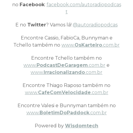
no
Facebook
:
facebook.com/autoradiopodcas
t
E no
Twitter
? Vamos lá!
@autoradiopodcas
Encontre Cassio, FabioCa, Bunnyman e
Tchello também no
www.
OsKarteiro
.com.br
Encontre Tchello também no
www.
PodcastDeGaragem
.com.br
e
www.
Irracionalizando
.com.br
Encontre Thiago Raposo também no
www.
CafeComVelocidade
.com.br
Encontre Valesi e Bunnyman também no
www.
BoletimDoPaddock
.com.br
Powered by
Wisdomtech