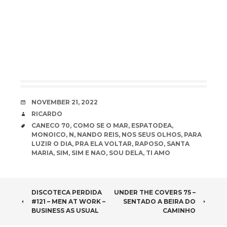
DATE
NOVEMBER 21, 2022
AUTHOR
RICARDO
TAGS
CANECO 70
,
COMO SE O MAR
,
ESPATODEA
,
MONOICO
,
N
,
NANDO REIS
,
NOS SEUS OLHOS
,
PARA
LUZIR O DIA
,
PRA ELA VOLTAR
,
RAPOSO
,
SANTA
MARIA
,
SIM
,
SIM E NAO
,
SOU DELA
,
TI AMO
POST
DISCOTECA PERDIDA
UNDER THE COVERS 75 –
#121 – MEN AT WORK –
SENTADO A BEIRA DO
NAVIGATION
BUSINESS AS USUAL
CAMINHO