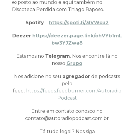
exposto ao mundo e aqui também no
Discoteca Perdida com Thiago Raposo.
Spotify
–
https://spoti.fi/3IVWcu2
Deezer
https://deezer.page.link/ohVYb1mL
bw3YJZwa8
Estamos no
Telegram
. Nos encontre lá no
nosso
Grupo
Nos adicione no seu
agregador
de podcasts
pelo
feed:
https://feeds.feedburner.com/Autoradio
Podcast
Entre em contato conosco no
contato@autoradiopodcast.com.br
Tá tudo legal? Nos siga