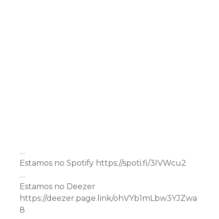
…
Estamos no Spotify https://spoti.fi/3IVWcu2
…
Estamos no Deezer
https://deezer.page.link/ohVYb1mLbw3YJZwa
8