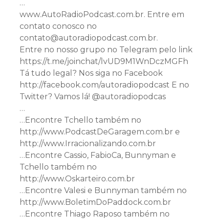
…
www.AutoRadioPodcast.com.br. Entre em
contato conosco no
contato@autoradiopodcast.com.br.
Entre no nosso grupo no Telegram pelo link
https://t.me/joinchat/lvUD9M1WnDczMGFh
Tá tudo legal? Nos siga no Facebook
http://facebook.com/autoradiopodcast E no
Twitter? Vamos lá! @autoradiopodcas
…
…Encontre Tchello também no
http://www.PodcastDeGaragem.com.br e
http://www.Irracionalizando.com.br
…Encontre Cassio, FabioCa, Bunnyman e
Tchello também no
http://www.Oskarteiro.com.br
…Encontre Valesi e Bunnyman também no
http://www.BoletimDoPaddock.com.br
…Encontre Thiago Raposo também no