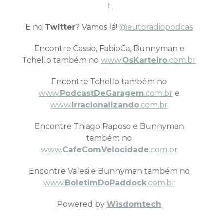
t
E no
Twitter
? Vamos lá!
@autoradiopodcas
Encontre Cassio, FabioCa, Bunnyman e
Tchello também no
www.
OsKarteiro
.com.br
Encontre Tchello também no
www.
PodcastDeGaragem
.com.br
e
www.
Irracionalizando
.com.br
Encontre Thiago Raposo e Bunnyman
também no
www.
CafeComVelocidade
.com.br
Encontre Valesi e Bunnyman também no
www.
BoletimDoPaddock
.com.br
Powered by
Wisdomtech