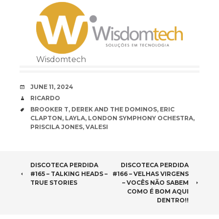
Wisdomtech
DATE
JUNE 11, 2024
AUTHOR
RICARDO
TAGS
BROOKER T
,
DEREK AND THE DOMINOS
,
ERIC
CLAPTON
,
LAYLA
,
LONDON SYMPHONY OCHESTRA
,
PRISCILA JONES
,
VALESI
POST
DISCOTECA PERDIDA
DISCOTECA PERDIDA
#165 – TALKING HEADS –
#166 – VELHAS VIRGENS
NAVIGATION
TRUE STORIES
– VOCÊS NÃO SABEM
COMO É BOM AQUI
DENTRO!!