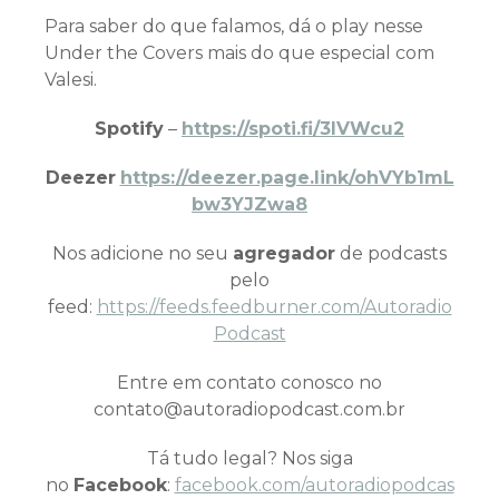
Para saber do que falamos, dá o play nesse
Under the Covers mais do que especial com
Valesi.
Spotify
–
https://spoti.fi/3IVWcu2
Deezer
https://deezer.page.link/ohVYb1mL
bw3YJZwa8
Nos adicione no seu
agregador
de podcasts
pelo
feed:
https://feeds.feedburner.com/Autoradio
Podcast
Entre em contato conosco no
contato@autoradiopodcast.com.br
Tá tudo legal? Nos siga
no
Facebook
:
facebook.com/autoradiopodcas