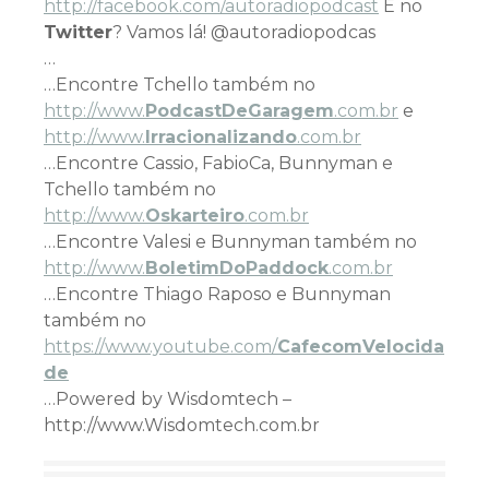
http://facebook.com/autoradiopodcast
E no
Twitter
? Vamos lá! @autoradiopodcas
…
…Encontre Tchello também no
http://www.
PodcastDeGaragem
.com.br
e
http://www.
Irracionalizando
.com.br
…Encontre Cassio, FabioCa, Bunnyman e
Tchello também no
http://www.
Oskarteiro
.com.br
…Encontre Valesi e Bunnyman também no
http://www.
BoletimDoPaddock
.com.br
…Encontre Thiago Raposo e Bunnyman
também no
https://www.youtube.com/
CafecomVelocida
de
…Powered by Wisdomtech –
http://www.Wisdomtech.com.br