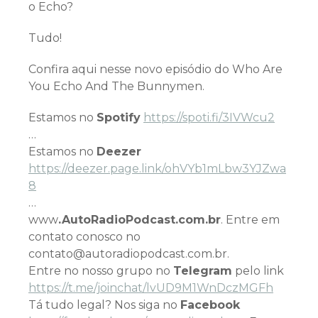
o Echo?
Tudo!
Confira aqui nesse novo episódio do Who Are
You Echo And The Bunnymen.
Estamos no
Spotify
https://spoti.fi/3IVWcu2
…
Estamos no
Deezer
https://deezer.page.link/ohVYb1mLbw3YJZwa
8
…
www
.AutoRadioPodcast.com.br
. Entre em
contato conosco no
contato@autoradiopodcast.com.br.
Entre no nosso grupo no
Telegram
pelo link
h
ttps://t.me/joinchat/lvUD9M1WnDczMGFh
Tá tudo legal? Nos siga no
Facebook