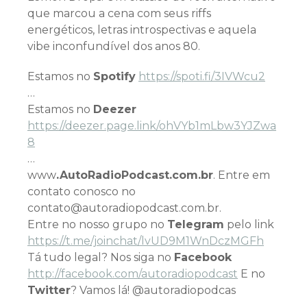
que marcou a cena com seus riffs
energéticos, letras introspectivas e aquela
vibe inconfundível dos anos 80.
Estamos no
Spotify
https://spoti.fi/3IVWcu2
…
Estamos no
Deezer
https://deezer.page.link/ohVYb1mLbw3YJZwa
8
…
www
.AutoRadioPodcast.com.br
. Entre em
contato conosco no
contato@autoradiopodcast.com.br.
Entre no nosso grupo no
Telegram
pelo link
h
ttps://t.me/joinchat/lvUD9M1WnDczMGFh
Tá tudo legal? Nos siga no
Facebook
http://facebook.com/autoradiopodcast
E no
Twitter
? Vamos lá! @autoradiopodcas
…