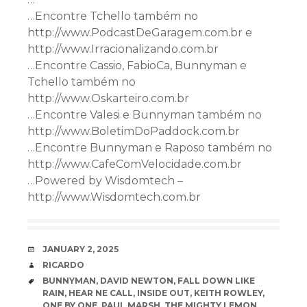
…Encontre Tchello também no
http://www.PodcastDeGaragem.com.br e
http://www.Irracionalizando.com.br
…Encontre Cassio, FabioCa, Bunnyman e
Tchello também no
http://www.Oskarteiro.com.br
…Encontre Valesi e Bunnyman também no
http://www.BoletimDoPaddock.com.br
…Encontre Bunnyman e Raposo também no
http://www.CafeComVelocidade.com.br
…Powered by Wisdomtech –
http://www.Wisdomtech.com.br
DATE
JANUARY 2, 2025
AUTHOR
RICARDO
TAGS
BUNNYMAN
,
DAVID NEWTON
,
FALL DOWN LIKE
RAIN
,
HEAR NE CALL
,
INSIDE OUT
,
KEITH ROWLEY
,
ONE BY ONE
,
PAUL MARSH
,
THE MIGHTY LEMON