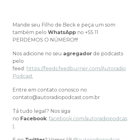
Mande seu Filho de Beck e peça um som
também pelo
WhatsApp
no +55 11
PERDEMOS O NÚMERO!!!!
Nos adicione no seu
agregador
de podcasts
pelo
feed:
https://feeds.feedburner.com/Autoradio
Podcast
Entre em contato conosco no
contato@autoradiopodcast.com.br
Tá tudo legal? Nos siga
no
Facebook
:
facebook.com/autoradiopodcas
t
E no
Twitter
? Vamos lá!
@autoradiopodcas