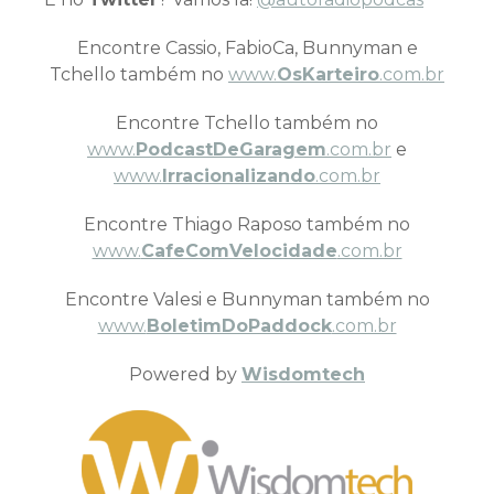
Encontre Cassio, FabioCa, Bunnyman e
Tchello também no
www.
OsKarteiro
.com.br
Encontre Tchello também no
www.
PodcastDeGaragem
.com.br
e
www.
Irracionalizando
.com.br
Encontre Thiago Raposo também no
www.
CafeComVelocidade
.com.br
Encontre Valesi e Bunnyman também no
www.
BoletimDoPaddock
.com.br
Powered by
Wisdomtech