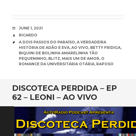
DATE
JUNE 1, 2021
AUTHOR
RICARDO
TAGS
A DOIS PASSOS DO PARAÍSO
,
A VERDADEIRA
HISTÓRIA DE ADÃO E EVA
,
AO VIVO
,
BETTY FRIDIGA
,
BIQUINI DE BOLINHA AMARELINHA TÃO
PEQUENINHO
,
BLITZ
,
MAIS UM DE AMOR
,
O
ROMANCE DA UNIVERSITÁRIA OTÁRIA
,
RAPOSO
DISCOTECA PERDIDA – EP
62 – LEONI – AO VIVO