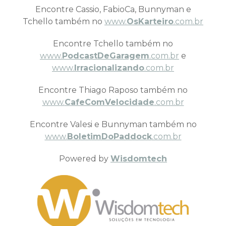
Encontre Cassio, FabioCa, Bunnyman e
Tchello também no
www.
OsKarteiro
.com.br
Encontre Tchello também no
www.
PodcastDeGaragem
.com.br
e
www.
Irracionalizando
.com.br
Encontre Thiago Raposo também no
www.
CafeComVelocidade
.com.br
Encontre Valesi e Bunnyman também no
www.
BoletimDoPaddock
.com.br
Powered by
Wisdomtech