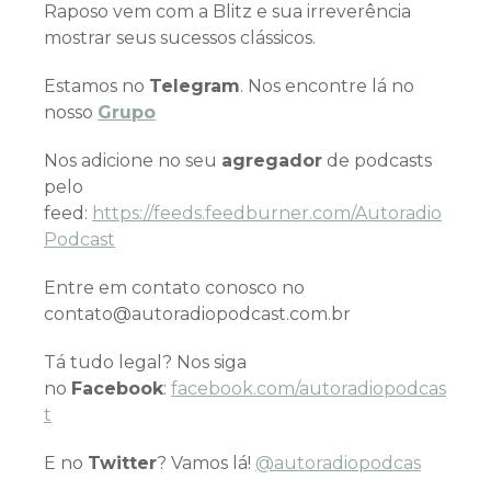
Raposo vem com a Blitz e sua irreverência
mostrar seus sucessos clássicos.
Estamos no
Telegram
. Nos encontre lá no
nosso
Grupo
Nos adicione no seu
agregador
de podcasts
pelo
feed:
https://feeds.feedburner.com/Autoradio
Podcast
Entre em contato conosco no
contato@autoradiopodcast.com.br
Tá tudo legal? Nos siga
no
Facebook
:
facebook.com/autoradiopodcas
t
E no
Twitter
? Vamos lá!
@autoradiopodcas