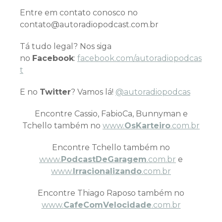
Entre em contato conosco no
contato@autoradiopodcast.com.br
Tá tudo legal? Nos siga
no
Facebook
:
facebook.com/autoradiopodcas
t
E no
Twitter
? Vamos lá!
@autoradiopodcas
Encontre Cassio, FabioCa, Bunnyman e
Tchello também no
www.
OsKarteiro
.com.br
Encontre Tchello também no
www.
PodcastDeGaragem
.com.br
e
www.
Irracionalizando
.com.br
Encontre Thiago Raposo também no
www.
CafeComVelocidade
.com.br