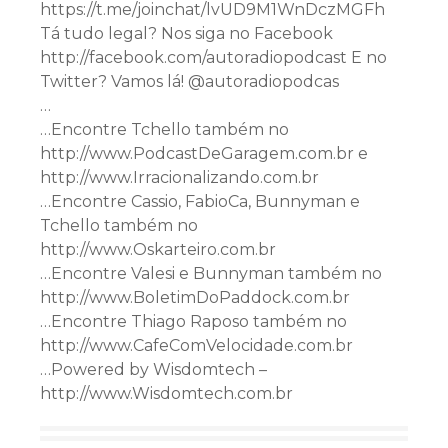
https://t.me/joinchat/lvUD9M1WnDczMGFh
Tá tudo legal? Nos siga no Facebook
http://facebook.com/autoradiopodcast E no
Twitter? Vamos lá! @autoradiopodcas
…
…Encontre Tchello também no
http://www.PodcastDeGaragem.com.br e
http://www.Irracionalizando.com.br
…Encontre Cassio, FabioCa, Bunnyman e
Tchello também no
http://www.Oskarteiro.com.br
…Encontre Valesi e Bunnyman também no
http://www.BoletimDoPaddock.com.br
…Encontre Thiago Raposo também no
http://www.CafeComVelocidade.com.br
…Powered by Wisdomtech –
http://www.Wisdomtech.com.br