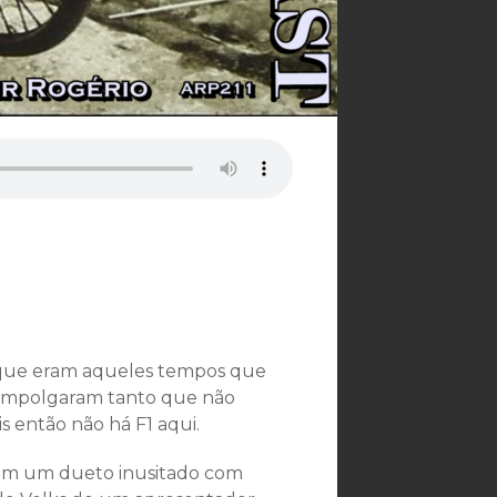
o que eram aqueles tempos que
 empolgaram tanto que não
s então não há F1 aqui.
mbém um dueto inusitado com