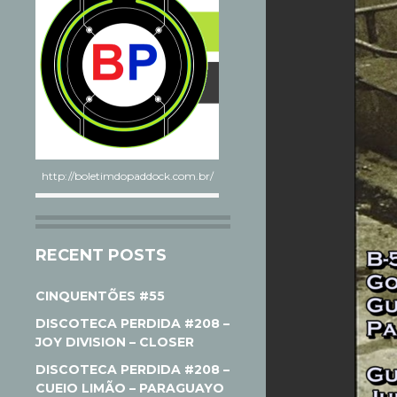
http://boletimdopaddock.com.br/
RECENT POSTS
CINQUENTÕES #55
DISCOTECA PERDIDA #208 –
JOY DIVISION – CLOSER
DISCOTECA PERDIDA #208 –
CUEIO LIMÃO – PARAGUAYO