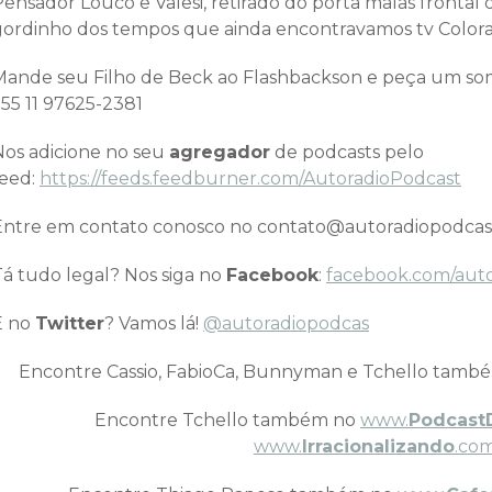
Pensador Louco e Valesi, retirado do porta malas fronta
gordinho dos tempos que ainda encontravamos tv Colorad
Mande seu Filho de Beck ao Flashbackson e peça um 
+55 11 97625-2381
Nos adicione no seu
agregador
de podcasts pelo
feed:
https://feeds.feedburner.com/AutoradioPodcast
Entre em contato conosco no contato@autoradiopodcas
Tá tudo legal? Nos siga no
Facebook
:
facebook.com/aut
E no
Twitter
? Vamos lá!
@autoradiopodcas
Encontre Cassio, FabioCa, Bunnyman e Tchello tamb
Encontre Tchello também no
www.
Podcast
www.
Irracionalizando
.com