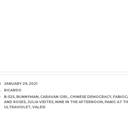
DATE
JANUARY 29, 2021
AUTHOR
RICARDO
TAGS
B-52S
,
BUNNYMAN
,
CARAVAN GIRL
,
CHINESE DEMOCRACY
,
FABIOC
AND ROSES
,
JULIA VIEITES
,
NINE IN THE AFTERNOON
,
PANIC AT T
ULTRAVIOLET
,
VALESI