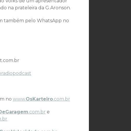
l do Volks de um apresentador
o na prateleira da G.Aronson.
som também pelo WhatsApp no
t.com.br
oradiopodcast
ém no
www.
OsKarteiro
.com.br
DeGaragem
.com.br
e
.br