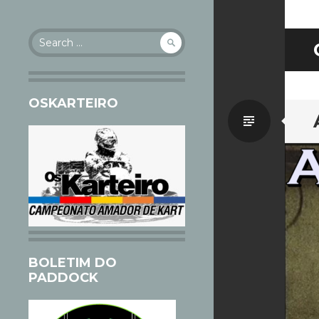
Search
for:
OSKARTEIRO
Standa
BOLETIM DO
PADDOCK