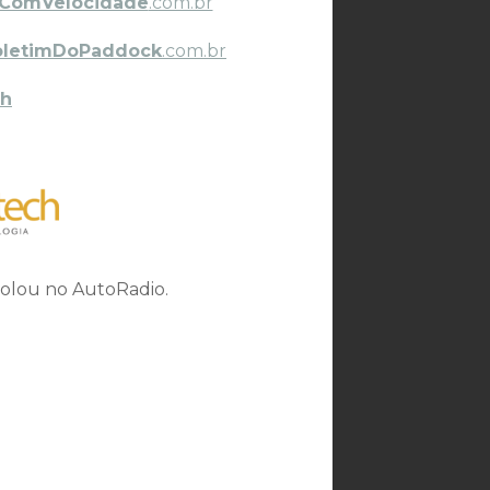
ComVelocidade
.com.br
oletimDoPaddock
.com.br
h
rolou no AutoRadio.