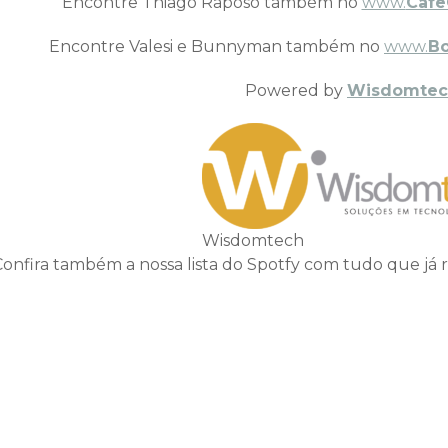
Encontre Thiago Raposo também no
www.
Cafe
Encontre Valesi e Bunnyman também no
www.
B
Powered by
Wisdomtec
Wisdomtech
Confira também a nossa lista do Spotfy com tudo que já 