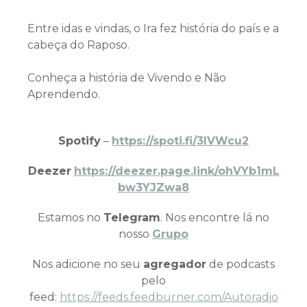
Entre idas e vindas, o Ira fez história do país e a
cabeça do Raposo.
Conheça a história de Vivendo e Não
Aprendendo.
Spotify
–
https://spoti.fi/3IVWcu2
Deezer
https://deezer.page.link/ohVYb1mL
bw3YJZwa8
Estamos no
Telegram
. Nos encontre lá no
nosso
Grupo
Nos adicione no seu
agregador
de podcasts
pelo
feed:
https://feeds.feedburner.com/Autoradio