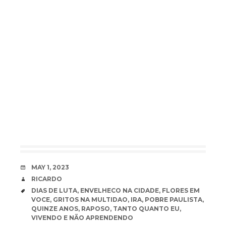
DATE
MAY 1, 2023
AUTHOR
RICARDO
TAGS
DIAS DE LUTA
,
ENVELHECO NA CIDADE
,
FLORES EM
VOCE
,
GRITOS NA MULTIDAO
,
IRA
,
POBRE PAULISTA
,
QUINZE ANOS
,
RAPOSO
,
TANTO QUANTO EU
,
VIVENDO E NÃO APRENDENDO