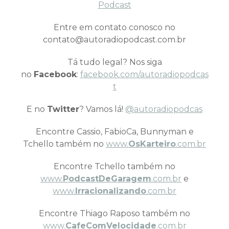
Podcast
Entre em contato conosco no
contato@autoradiopodcast.com.br
Tá tudo legal? Nos siga
no
Facebook
:
facebook.com/autoradiopodcas
t
E no
Twitter
? Vamos lá!
@autoradiopodcas
Encontre Cassio, FabioCa, Bunnyman e
Tchello também no
www.
OsKarteiro
.com.br
Encontre Tchello também no
www.
PodcastDeGaragem
.com.br
e
www.
Irracionalizando
.com.br
Encontre Thiago Raposo também no
www.
CafeComVelocidade
.com.br