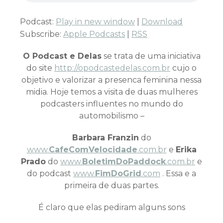
Podcast:
Play in new window
|
Download
Subscribe:
Apple Podcasts
|
RSS
O Podcast e Delas
se trata de uma iniciativa
do site
http://opodcastedelas.com.br
cujo o
objetivo e valorizar a presenca feminina nessa
midia. Hoje temos a visita de duas mulheres
podcasters influentes no mundo do
automobilismo –
Barbara Franzin
do
www.
CafeComVelocidade
.com.br
e
Erika
Prado
do
www.
BoletimDoPaddock
.com.br
e
do podcast
www.
FimDoGrid
.com
. Essa e a
primeira de duas partes.
É claro que elas pediram alguns sons