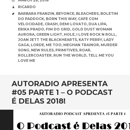
MARCH 28, 2018
AUTHOR
RICARDO
TAGS
BARBARA FRANZIN
,
BEYONCE
,
BLEACHERS
,
BOLETIM
DO PADDOCK
,
BORN THIS WAY
,
CAFE COM
VELOCIDADE
,
CRASH
,
DEMI LOVATO
,
DUA LIPA
,
ERIKA PRADO
,
FIM DO GRID
,
GOLD DUST WOMAN
AURORA
,
GREEN LIGHT
,
HOLE
,
I LOVE ROCK N ROLL
,
JOAN JETT THE BLACKHEARTS
,
KATY PERRY
,
LADY
GAGA
,
LORDE
,
ME TOO
,
MEGHAN TRAINOR
,
MURDER
SONG
,
NEW RULES
,
PRIMITIVES
,
ROAR
,
ROLLERCOASTER
,
RUN THE WORLD
,
TELL ME YOU
LOVE ME
AUTORADIO APRESENTA
#05 PARTE 1 – O PODCAST
É DELAS 2018!