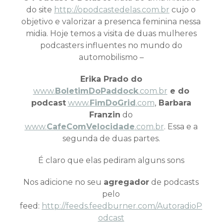
do site
http://opodcastedelas.com.br
cujo o
objetivo e valorizar a presenca feminina nessa
midia. Hoje temos a visita de duas mulheres
podcasters influentes no mundo do
automobilismo –
Erika Prado do
www.
BoletimDoPaddock
.com.br
e do
podcast
www.
FimDoGrid
.com
,
Barbara
Franzin
do
www.
CafeComVelocidade
.com.br
. Essa e a
segunda de duas partes.
É claro que elas pediram alguns sons
Nos adicione no seu
agregador
de podcasts
pelo
feed:
http://feeds.feedburner.com/AutoradioP
odcast