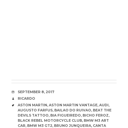
DATE
SEPTEMBER 8, 2017
AUTHOR
RICARDO
TAGS
ASTON MARTIN
,
ASTON MARTIN VANTAGE
,
AUDI
,
AUGUSTO FARFUS
,
BAILAO DO RUIVAO
,
BEAT THE
DEVILS TATTOO
,
BIA FIGUEIREDO
,
BICHO FEROZ
,
BLACK REBEL MOTORCYCLE CLUB
,
BMW M3 ART
CAR
,
BMW M3 GT2
,
BRUNO JUNQUEIRA
,
CANTA