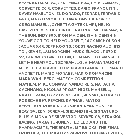
BEZERRA DA SILVA
,
CENTENIAL ERA
,
CHIP GANASSI
,
CORVETTE C6.R
,
CORVETTES
,
DARIO FRANQUITTI
,
DAVEY HAMILTON
,
EL DORADO
,
FERRARI
,
FERRARIS
F430
,
FIA GT1 WORLD CHAMPIONSHIP
,
FORD GT
,
GREG MANSELL
,
GYNETTA-ZYTEK LMP1
,
HELIO
CASTRONEVES
,
HIGHCROFT RACING
,
IMELDA MAY
,
IN
THE SUN
,
INDY 500
,
IRON MAIDEN
,
ISHIN DENSHIN
YOUVE GOT TO HELP YOURSELF
,
JACK NICHOLSON
,
JAGUAR XKR
,
JEFF KOONS
,
JOEST RACING AUDI R15
TDI
,
KEANE
,
LAMBORGHINI MURCIÉLAGO LP670 R-
SV
,
LARBRE COMPETITION
,
LE MANS
,
LEO MANSELL
,
LET ME HEAR YOUR SCREAM
,
LOLA
,
MAMA TAUGHT
ME BETTER
,
MARCELO D2
,
MARCO ANDRETTI
,
MARIO
ANDRETTI
,
MARIO MORAES
,
MARIO ROMANCINI
,
MARK WAHLBERG
,
MATECH COMPETITION
,
MAYHEM
,
MIKE CONWAY
,
NANDO REIS
,
NATACHA
GACHNANG
,
NICOLAS PROST
,
NIGEL MANSELL
,
NIGHT TRAIN
,
OZZY OSBOURNE
,
PENSKE
,
PEUGEOT
,
PORSCHE 997
,
PSYCHO
,
RAPHAEL MATOS
,
REBELLION
,
ROMAIN GROSJEAN
,
RYAN HUNTER
REAY
,
SALEEN
,
SCREAM
,
SHE AND HIM
,
SIGNATURE-
PLUS
,
SIMONA DE SILVESTRO
,
SPYKER C8
,
STRAKKA
RACING
,
TARJA TURUNEN
,
TED LEO AND THE
PHARMACISTS
,
THE BRUTALIST BRICKS
,
THE FINAL
FRONTIER
,
THE MIGHTY SPARROW
,
THOMAS ERDOS
,