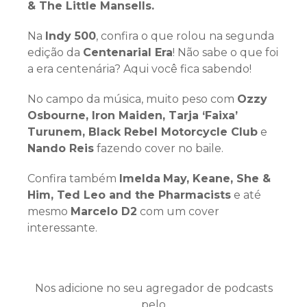
& The Little Mansells.
Na
Indy 500
, confira o que rolou na segunda
edição da
Centenarial Era
! Não sabe o que foi
a era centenária? Aqui você fica sabendo!
No campo da música, muito peso com
Ozzy
Osbourne, Iron Maiden, Tarja ‘Faixa’
Turunem, Black Rebel Motorcycle Club
e
Nando Reis
fazendo cover no baile.
Confira também
Imelda
May, Keane, She &
Him, Ted Leo and the Pharmacists
e até
mesmo
Marcelo D2
com um cover
interessante.
Nos adicione no seu agregador de podcasts
pelo