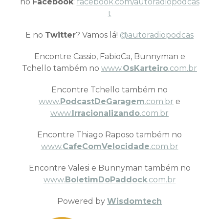
no
Facebook
:
facebook.com/autoradiopodcas
t
E no
Twitter
? Vamos lá!
@autoradiopodcas
Encontre Cassio, FabioCa, Bunnyman e
Tchello também no
www.
OsKarteiro
.com.br
Encontre Tchello também no
www.
PodcastDeGaragem
.com.br
e
www.
Irracionalizando
.com.br
Encontre Thiago Raposo também no
www.
CafeComVelocidade
.com.br
Encontre Valesi e Bunnyman também no
www.
BoletimDoPaddock
.com.br
Powered by
Wisdomtech