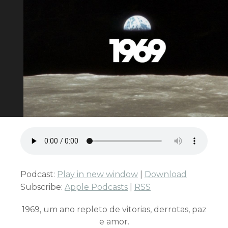
Podcast:
Play in new window
|
Download
Subscribe:
Apple Podcasts
|
RSS
1969, um ano repleto de vitorias, derrotas, paz
e amor.