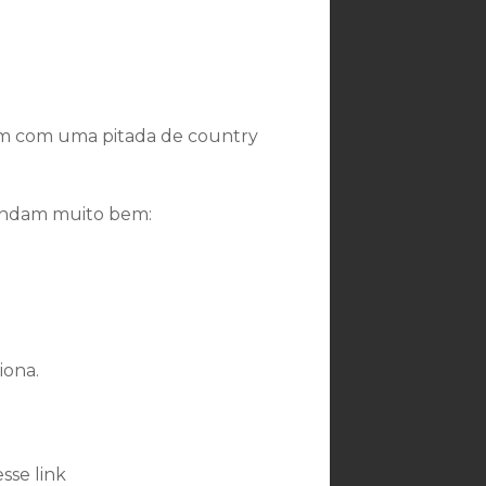
m com uma pitada de country
mandam muito bem:
ona.
sse link