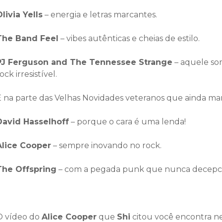
livia Yells
– energia e letras marcantes.
The Band Feel
– vibes autênticas e cheias de estilo.
PJ Ferguson and The Tennessee Strange
– aquele so
ock irresistível.
E na parte das Velhas Novidades veteranos que ainda 
David Hasselhoff
– porque o cara é uma lenda!
Alice Cooper
– sempre inovando no rock.
The Offspring
– com a pegada punk que nunca decepci
O vídeo do
Alice Cooper
que
Shi
citou você encontra ne