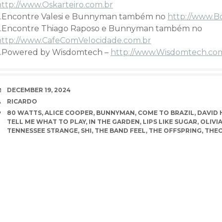
http://www.Oskarteiro.com.br
…Encontre Valesi e Bunnyman também no
http://www.B
…Encontre Thiago Raposo e Bunnyman também no
http://www.CafeComVelocidade.com.br
…Powered by Wisdomtech –
http://www.Wisdomtech.co
DATE
DECEMBER 19, 2024
AUTHOR
RICARDO
TAGS
80 WATTS
,
ALICE COOPER
,
BUNNYMAN
,
COME TO BRAZIL
,
DAVID 
TELL ME WHAT TO PLAY
,
IN THE GARDEN
,
LIPS LIKE SUGAR
,
OLIVIA
TENNESSEE STRANGE
,
SHI
,
THE BAND FEEL
,
THE OFFSPRING
,
THEO