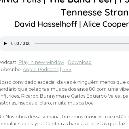
Podcast:
Play in new window
|
Download
Subscribe:
Apple Podcasts
|
RSS
Nosso convidado especial da vez é ninguém menos que 
lendário que celebra a música dos anos 80 com uma vibe ú
anfitriões, Ricardo Bunnyman e Carlos Eduardo Valesi, p
istórias, risadas e, claro, muita música boa!
No Novinhos dessa semana, trazemos músicas que estã
mbalar sua playlist! Confira as bandas e artistas que faz