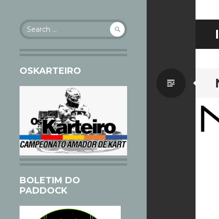
Search
for:
OSKARTEIRO
Standa
BOLETIM DO
PADDOCK