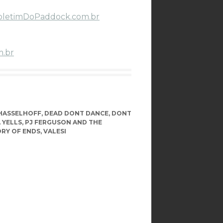
oletimDoPaddock.com.br
m.br
HASSELHOFF
,
DEAD DONT DANCE
,
DONT
 YELLS
,
PJ FERGUSON AND THE
RY OF ENDS
,
VALESI