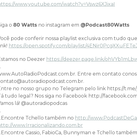
https://www.youtube.com/watch?v=Vswz6XJixaI
Siga o
80 Watts
no instagram em
@Podcast80Watts
Você pode conferir nossa playlist exclusiva com tudo que
ink!
https://open.spotify.com/playlist/4ENir0PcgXXuFE
Estamos no Deezer
https://deezer.page.link/ohVYb1mL
…
www.AutoRadioPodcast.com.br. Entre em contato conos
contato@autoradiopodcast.com.br.
Entre no nosso grupo no Telegram pelo link https://t
Tá tudo legal? Nos siga no Facebook http://facebook.co
Vamos lá! @autoradiopodcas
…
…Encontre Tchello também no
http://www.PodcastDeG
http://www.Irracionalizando.com.br
…Encontre Cassio, FabioCa, Bunnyman e Tchello também