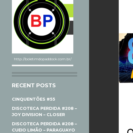
http://boletimdopaddock.com.br/
RECENT POSTS
CINQUENTÕES #55
DISCOTECA PERDIDA #208 –
JOY DIVISION – CLOSER
DISCOTECA PERDIDA #208 –
CUEIO LIMÃO – PARAGUAYO