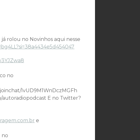
 já rolou no Novinhos aqui nesse
TeJbg4LL?si=38a4434e5d454047
bw3YJZwa8
co no
.me/joinchat/lvUD9M1WnDczMGFh
m/autoradiopodcast E no Twitter?
aragem.com.br
e
 no