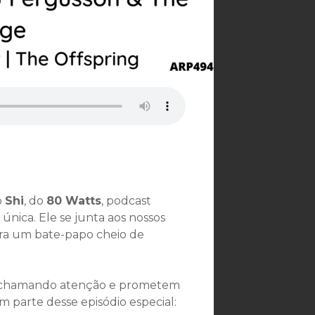
o
Shi
, do
80 Watts
, podcast
nica. Ele se junta aos nossos
ara um bate-papo cheio de
o chamando atenção e prometem
em parte desse episódio especial: