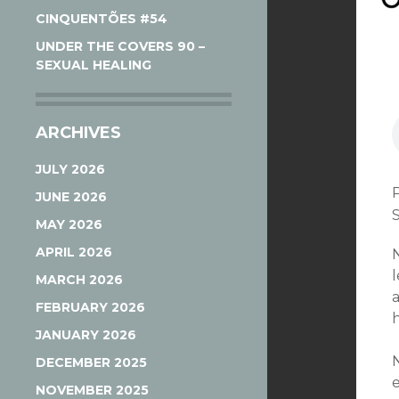
CINQUENTÕES #54
UNDER THE COVERS 90 –
SEXUAL HEALING
ARCHIVES
JULY 2026
JUNE 2026
MAY 2026
APRIL 2026
MARCH 2026
FEBRUARY 2026
h
JANUARY 2026
DECEMBER 2025
e
NOVEMBER 2025