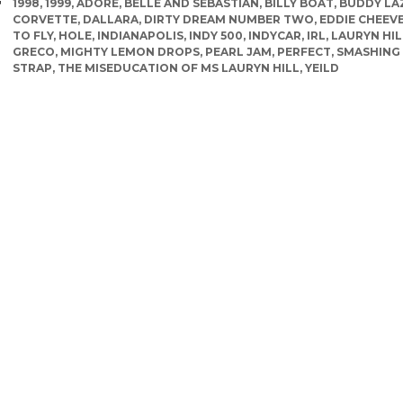
TAGS
1998
,
1999
,
ADORE
,
BELLE AND SEBASTIAN
,
BILLY BOAT
,
BUDDY LA
CORVETTE
,
DALLARA
,
DIRTY DREAM NUMBER TWO
,
EDDIE CHEEV
TO FLY
,
HOLE
,
INDIANAPOLIS
,
INDY 500
,
INDYCAR
,
IRL
,
LAURYN HIL
GRECO
,
MIGHTY LEMON DROPS
,
PEARL JAM
,
PERFECT
,
SMASHING
STRAP
,
THE MISEDUCATION OF MS LAURYN HILL
,
YEILD