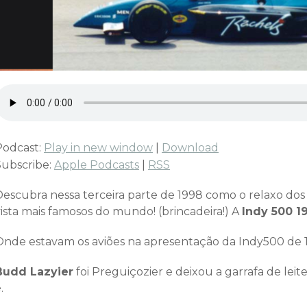
Podcast:
Play in new window
|
Download
Subscribe:
Apple Podcasts
|
RSS
escubra nessa terceira parte de 1998 como o relaxo dos p
vista mais famosos do mundo! (brincadeira!) A
Indy 500 1
Onde estavam os aviões na apresentação da Indy500 de 
Budd Lazyier
foi Preguiçozier e deixou a garrafa de lei
.