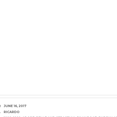
DATE
JUNE 16, 2017
AUTHOR
RICARDO