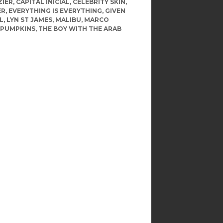
ZIER
,
CAPITAL INICIAL
,
CELEBRITY SKIN
,
ER
,
EVERYTHING IS EVERYTHING
,
GIVEN
L
,
LYN ST JAMES
,
MALIBU
,
MARCO
 PUMPKINS
,
THE BOY WITH THE ARAB