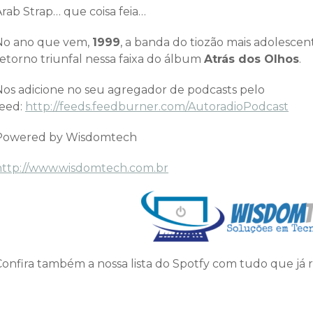
Arab Strap… que coisa feia…
No ano que vem,
1999
, a banda do tiozão mais adolesce
retorno triunfal nessa faixa do álbum
Atrás dos Olhos
.
Nos adicione no seu agregador de podcasts pelo
feed:
http://feeds.feedburner.com/AutoradioPodcast
Powered by Wisdomtech
http://www.wisdomtech.com.br
Confira também a nossa lista do Spotfy com tudo que já 