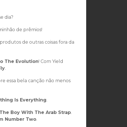
e dia?
inhão de prêmios!
rodutos de outras coisas fora da
o The Evolution
! Com Yield
ly
.
re essa bela canção não menos
thing Is Everything
.
The Boy With The Arab Strap
.
am Number Two
.