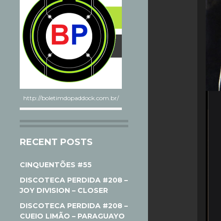
http://boletimdopaddock.com.br/
RECENT POSTS
CINQUENTÕES #55
DISCOTECA PERDIDA #208 –
JOY DIVISION – CLOSER
DISCOTECA PERDIDA #208 –
CUEIO LIMÃO – PARAGUAYO