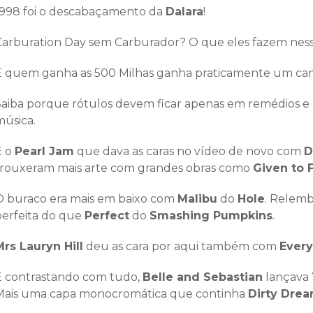
1998 foi o descabaçamento da
Dalara
!
Carburation Day sem Carburador? O que eles fazem ness
E quem ganha as 500 Milhas ganha praticamente um cam
Saiba porque rótulos devem ficar apenas em remédios e p
música.
E o
Pearl Jam
que dava as caras no vídeo de novo com
D
trouxeram mais arte com grandes obras como
Given to F
O buraco era mais em baixo com
Malibu
do
Hole
. Relemb
perfeita do que
Perfect
do
Smashing Pumpkins
.
Mrs Lauryn Hill
deu as cara por aqui também com
Every
E contrastando com tudo,
Belle and Sebastian
lançava
Mais uma capa monocromática que continha
Dirty Dre