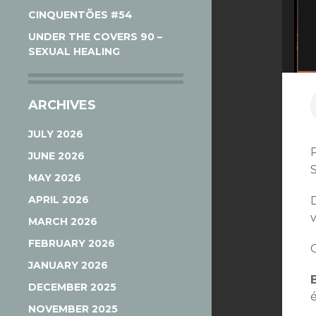
CINQUENTÕES #54
UNDER THE COVERS 90 –
SEXUAL HEALING
ARCHIVES
JULY 2026
JUNE 2026
MAY 2026
APRIL 2026
D
MARCH 2026
FEBRUARY 2026
JANUARY 2026
DECEMBER 2025
é
NOVEMBER 2025