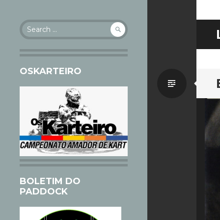
Search
for:
OSKARTEIRO
Standa
BOLETIM DO
PADDOCK