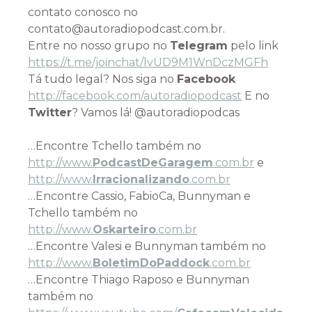
contato conosco no
contato@autoradiopodcast.com.br.
Entre no nosso grupo no
Telegram
pelo link
h
ttps://t.me/joinchat/lvUD9M1WnDczMGFh
Tá tudo legal? Nos siga no
Facebook
http://facebook.com/autoradiopodcast
E no
Twitter
? Vamos lá! @autoradiopodcas
…Encontre Tchello também no
http://www.
PodcastDeGaragem
.com.br
e
http://www.
Irracionalizando
.com.br
…Encontre Cassio, FabioCa, Bunnyman e
Tchello também no
http://www.
Oskarteiro
.com.br
…Encontre Valesi e Bunnyman também no
http://www.
BoletimDoPaddock
.com.br
…Encontre Thiago Raposo e Bunnyman
também no