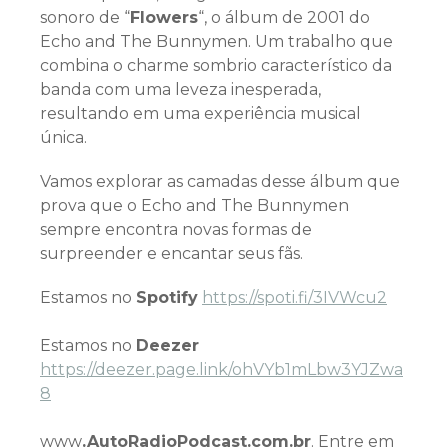
sonoro de “
Flowers
“, o álbum de 2001 do
Echo and The Bunnymen. Um trabalho que
combina o charme sombrio característico da
banda com uma leveza inesperada,
resultando em uma experiência musical
única.
Vamos explorar as camadas desse álbum que
prova que o Echo and The Bunnymen
sempre encontra novas formas de
surpreender e encantar seus fãs.
Estamos no
Spotify
https://spoti.fi/3IVWcu2
Estamos no
Deezer
https://deezer.page.link/ohVYb1mLbw3YJZwa
8
www
.AutoRadioPodcast.com.br
. Entre em