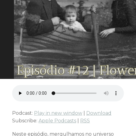
Podcast:
Play in new window
|
Download
Subscribe:
Apple Podcasts
|
RSS
Neste episódio, mergulhamos no universo