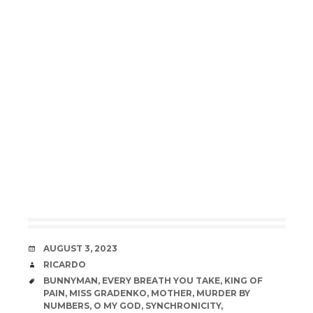
DATE
AUGUST 3, 2023
AUTHOR
RICARDO
TAGS
BUNNYMAN
,
EVERY BREATH YOU TAKE
,
KING OF
PAIN
,
MISS GRADENKO
,
MOTHER
,
MURDER BY
NUMBERS
,
O MY GOD
,
SYNCHRONICITY
,