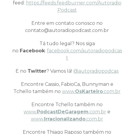
feed:
https://feeds.feedburner.com/Autoradio
Podcast
Entre em contato conosco no
contato@autoradiopodcast.com.br
Tá tudo legal? Nos siga
no
Facebook
:
facebook.com/autoradiopodcas
t
E no
Twitter
? Vamos lá!
@autoradiopodcas
Encontre Cassio, FabioCa, Bunnyman e
Tchello também no
www.
OsKarteiro
.com.br
Encontre Tchello também no
www.
PodcastDeGaragem
.com.br
e
www.
Irracionalizando
.com.br
Encontre Thiago Raposo também no