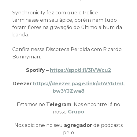
Synchronicity fez com que o Police
terminasse em seu ápice, porém nem tudo
foram flores na gravação do último álbum da
banda.
Confira nesse Discoteca Perdida com Ricardo
Bunnyman.
Spotify
–
https://spoti.fi/3IVWcu2
Deezer
https://deezer.page.link/ohVYb1mL
bw3YJZwa8
Estamos no
Telegram
. Nos encontre lá no
nosso
Grupo
Nos adicione no seu
agregador
de podcasts
pelo