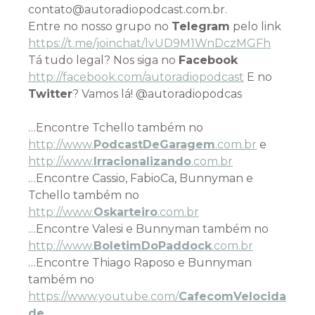
contato@autoradiopodcast.com.br.
Entre no nosso grupo no
Telegram
pelo link
h
ttps://t.me/joinchat/lvUD9M1WnDczMGFh
Tá tudo legal? Nos siga no
Facebook
http://facebook.com/autoradiopodcast
E no
Twitter
? Vamos lá! @autoradiopodcas
…Encontre Tchello também no
http://www.
PodcastDeGaragem
.com.br
e
http://www.
Irracionalizando
.com.br
…Encontre Cassio, FabioCa, Bunnyman e
Tchello também no
http://www.
Oskarteiro
.com.br
…Encontre Valesi e Bunnyman também no
http://www.
BoletimDoPaddock
.com.br
…Encontre Thiago Raposo e Bunnyman
também no
https://www.youtube.com/
CafecomVelocida
de