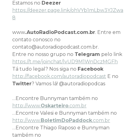
Estamos no
Deezer
https://deezer.page.link/ohVYb1mLbw3YJZwa
8
www
.AutoRadioPodcast.com.br
. Entre em
contato conosco no
contato@autoradiopodcast.com.br.
Entre no nosso grupo no
Telegram
pelo link
h
ttps://t.me/joinchat/lvUD9M1WnDczMGFh
Tá tudo legal? Nos siga no
Facebook
http://facebook.com/autoradiopodcast
E no
Twitter
? Vamos lá! @autoradiopodcas
…Encontre Bunnyman também no
http://www.
Oskarteiro
.com.br
…Encontre Valesi e Bunnyman também no
http://www.
BoletimDoPaddock
.com.br
…Encontre Thiago Raposo e Bunnyman
também no