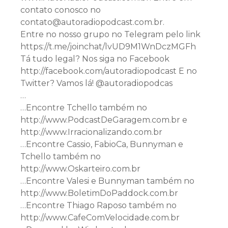
contato conosco no
contato@autoradiopodcast.com.br.
Entre no nosso grupo no Telegram pelo link
https://t.me/joinchat/lvUD9M1WnDczMGFh
Tá tudo legal? Nos siga no Facebook
http://facebook.com/autoradiopodcast E no
Twitter? Vamos lá! @autoradiopodcas
…
…Encontre Tchello também no
http://www.PodcastDeGaragem.com.br e
http://www.Irracionalizando.com.br
…Encontre Cassio, FabioCa, Bunnyman e
Tchello também no
http://www.Oskarteiro.com.br
…Encontre Valesi e Bunnyman também no
http://www.BoletimDoPaddock.com.br
…Encontre Thiago Raposo também no
http://www.CafeComVelocidade.com.br