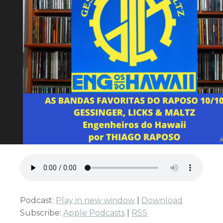
Podcast:
Play in new window
|
Download
Subscribe:
Apple Podcasts
|
RSS