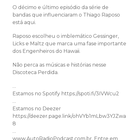
O décimo e último episódio da série de
bandas que influenciaram o Thiago Raposo
está aqui.
Raposo escolheu o imblemático Gessinger,
Licks e Maltz que marca uma fase importante
dos Engenheiros do Hawaii.
Não perca as músicas e histórias nesse
Discoteca Perdida.
…
Estamos no Spotify https://spoti.fi/3IVWcu2
…
Estamos no Deezer
https://deezer.page.link/ohVYb1mLbw3YJZwa
8
…
www.AutoRadioPodcast.com.br. Entre em