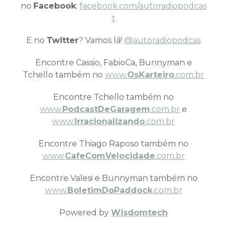
no
Facebook
:
facebook.com/autoradiopodcas
t
E no
Twitter
? Vamos lá!
@autoradiopodcas
Encontre Cassio, FabioCa, Bunnyman e
Tchello também no
www.
OsKarteiro
.com.br
Encontre Tchello também no
www.
PodcastDeGaragem
.com.br
e
www.
Irracionalizando
.com.br
Encontre Thiago Raposo também no
www.
CafeComVelocidade
.com.br
Encontre Valesi e Bunnyman também no
www.
BoletimDoPaddock
.com.br
Powered by
Wisdomtech