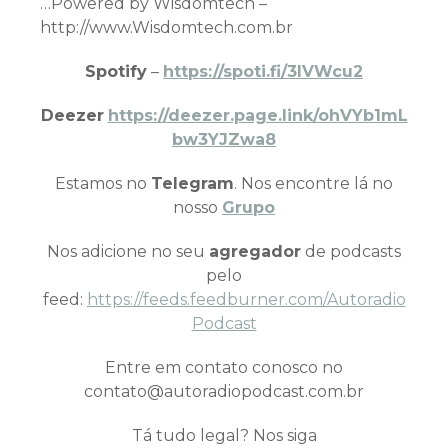
…Powered by Wisdomtech –
http://www.Wisdomtech.com.br
Spotify
–
https://spoti.fi/3IVWcu2
Deezer
https://deezer.page.link/ohVYb1mL
bw3YJZwa8
Estamos no
Telegram
. Nos encontre lá no
nosso
Grupo
Nos adicione no seu
agregador
de podcasts
pelo
feed:
https://feeds.feedburner.com/Autoradio
Podcast
Entre em contato conosco no
contato@autoradiopodcast.com.br
Tá tudo legal? Nos siga