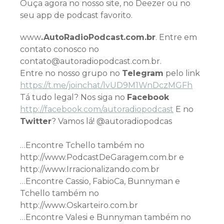
Ouça agora no nosso site, no Deezer ou no
seu app de podcast favorito.
www
.AutoRadioPodcast.com.br
. Entre em
contato conosco no
contato@autoradiopodcast.com.br.
Entre no nosso grupo no
Telegram
pelo link
h
ttps://t.me/joinchat/lvUD9M1WnDczMGFh
Tá tudo legal? Nos siga no
Facebook
http://facebook.com/autoradiopodcast
E no
Twitter
? Vamos lá! @autoradiopodcas
…Encontre Tchello também no
http://www.PodcastDeGaragem.com.br e
http://www.Irracionalizando.com.br
…Encontre Cassio, FabioCa, Bunnyman e
Tchello também no
http://www.Oskarteiro.com.br
…Encontre Valesi e Bunnyman também no