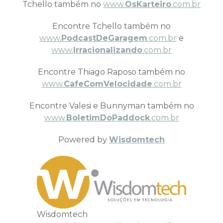
Tchello também no
www.
OsKarteiro
.com.br
Encontre Tchello também no
www.
PodcastDeGaragem
.com.br
e
www.
Irracionalizando
.com.br
Encontre Thiago Raposo também no
www.
CafeComVelocidade
.com.br
Encontre Valesi e Bunnyman também no
www.
BoletimDoPaddock
.com.br
Powered by
Wisdomtech
Wisdomtech