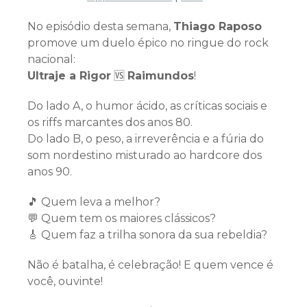
No episódio desta semana,
Thiago Raposo
promove um duelo épico no ringue do rock
nacional:
Ultraje a Rigor
🆚
Raimundos
!
Do lado A, o humor ácido, as críticas sociais e
os riffs marcantes dos anos 80.
Do lado B, o peso, a irreverência e a fúria do
som nordestino misturado ao hardcore dos
anos 90.
🎵 Quem leva a melhor?
💬 Quem tem os maiores clássicos?
🎸 Quem faz a trilha sonora da sua rebeldia?
Não é batalha, é celebração! E quem vence é
você, ouvinte!