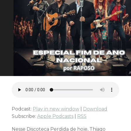
Podcast:
Play in new window
|
Download
Subscribe:
Apple Podcasts
|
RSS
Nesse Discoteca Perdida de hoje, Thiago