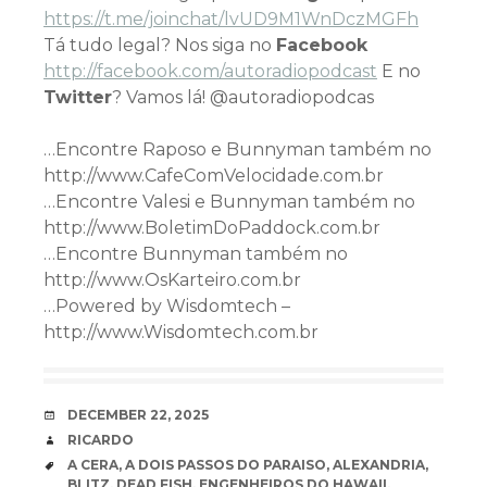
h
ttps://t.me/joinchat/lvUD9M1WnDczMGFh
Tá tudo legal? Nos siga no
Facebook
http://facebook.com/autoradiopodcast
E no
Twitter
? Vamos lá! @autoradiopodcas
…Encontre Raposo e Bunnyman também no
http://www.CafeComVelocidade.com.br
…Encontre Valesi e Bunnyman também no
http://www.BoletimDoPaddock.com.br
…Encontre Bunnyman também no
http://www.OsKarteiro.com.br
…Powered by Wisdomtech –
http://www.Wisdomtech.com.br
DATE
DECEMBER 22, 2025
AUTHOR
RICARDO
TAGS
A CERA
,
A DOIS PASSOS DO PARAISO
,
ALEXANDRIA
,
BLITZ
,
DEAD FISH
,
ENGENHEIROS DO HAWAII
,