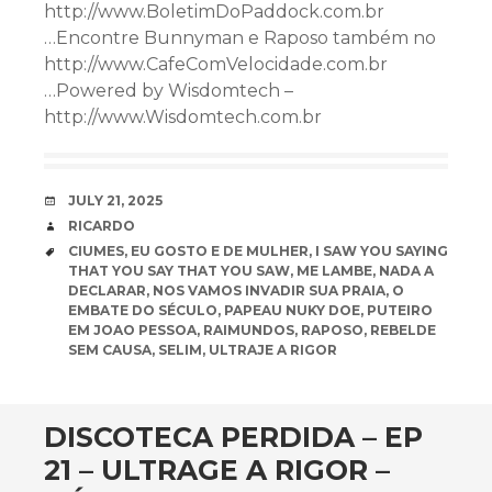
http://www.BoletimDoPaddock.com.br
…Encontre Bunnyman e Raposo também no
http://www.CafeComVelocidade.com.br
…Powered by Wisdomtech –
http://www.Wisdomtech.com.br
DATE
JULY 21, 2025
AUTHOR
RICARDO
TAGS
CIUMES
,
EU GOSTO E DE MULHER
,
I SAW YOU SAYING
THAT YOU SAY THAT YOU SAW
,
ME LAMBE
,
NADA A
DECLARAR
,
NOS VAMOS INVADIR SUA PRAIA
,
O
EMBATE DO SÉCULO
,
PAPEAU NUKY DOE
,
PUTEIRO
EM JOAO PESSOA
,
RAIMUNDOS
,
RAPOSO
,
REBELDE
SEM CAUSA
,
SELIM
,
ULTRAJE A RIGOR
DISCOTECA PERDIDA – EP
21 – ULTRAGE A RIGOR –