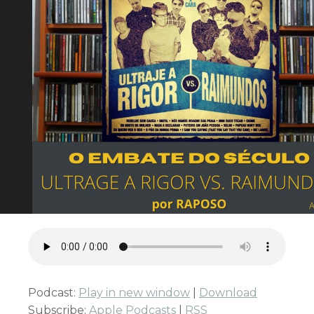
Podcast:
Play in new window
|
Download
Subscribe:
Apple Podcasts
|
RSS