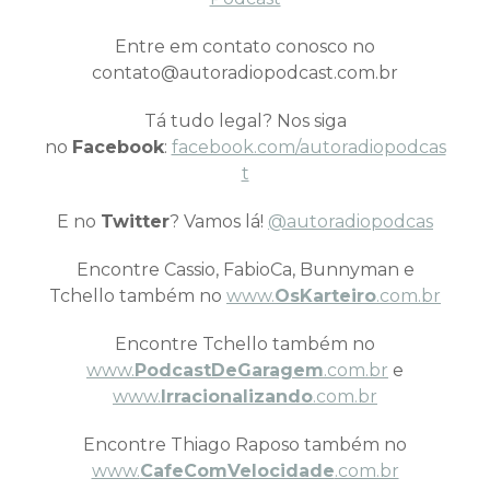
Entre em contato conosco no
contato@autoradiopodcast.com.br
Tá tudo legal? Nos siga
no
Facebook
:
facebook.com/autoradiopodcas
t
E no
Twitter
? Vamos lá!
@autoradiopodcas
Encontre Cassio, FabioCa, Bunnyman e
Tchello também no
www.
OsKarteiro
.com.br
Encontre Tchello também no
www.
PodcastDeGaragem
.com.br
e
www.
Irracionalizando
.com.br
Encontre Thiago Raposo também no
www.
CafeComVelocidade
.com.br