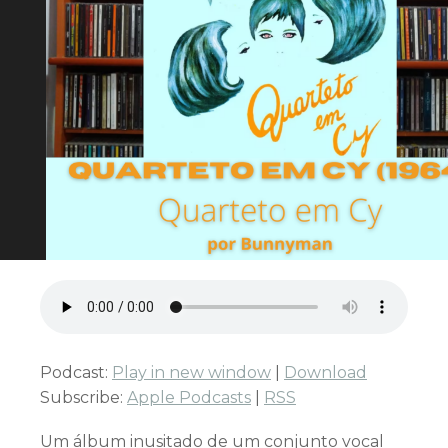
Podcast:
Play in new window
|
Download
Subscribe:
Apple Podcasts
|
RSS
Um álbum inusitado de um conjunto vocal