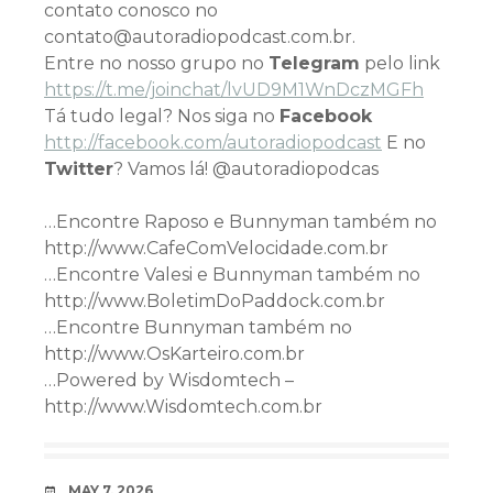
contato conosco no
contato@autoradiopodcast.com.br.
Entre no nosso grupo no
Telegram
pelo link
h
ttps://t.me/joinchat/lvUD9M1WnDczMGFh
Tá tudo legal? Nos siga no
Facebook
http://facebook.com/autoradiopodcast
E no
Twitter
? Vamos lá! @autoradiopodcas
…Encontre Raposo e Bunnyman também no
http://www.CafeComVelocidade.com.br
…Encontre Valesi e Bunnyman também no
http://www.BoletimDoPaddock.com.br
…Encontre Bunnyman também no
http://www.OsKarteiro.com.br
…Powered by Wisdomtech –
http://www.Wisdomtech.com.br
DATE
MAY 7, 2026