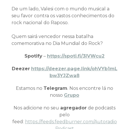
De um lado, Valesi com o mundo musical a
seu favor contra os vastos conhecimentos do
rock nacional do Raposo.
Quem sairá vencedor nessa batalha
comemorativa no Dia Mundial do Rock?
Spotify
–
https://spoti.fi/3IVWcu2
Deezer
https://deezer.page.link/ohVYb1mL
bw3YJZwa8
Estamos no
Telegram
. Nos encontre lá no
nosso
Grupo
Nos adicione no seu
agregador
de podcasts
pelo
feed:
https://feeds.feedburner.com/Autoradio
Podcast