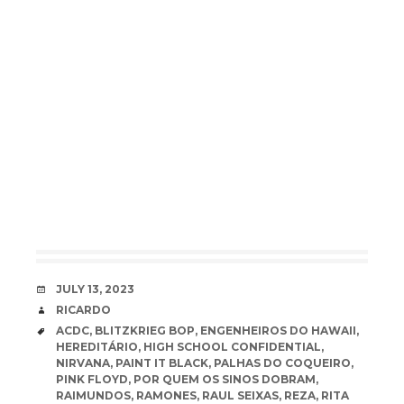
DATE
JULY 13, 2023
AUTHOR
RICARDO
TAGS
ACDC
,
BLITZKRIEG BOP
,
ENGENHEIROS DO HAWAII
,
HEREDITÁRIO
,
HIGH SCHOOL CONFIDENTIAL
,
NIRVANA
,
PAINT IT BLACK
,
PALHAS DO COQUEIRO
,
PINK FLOYD
,
POR QUEM OS SINOS DOBRAM
,
RAIMUNDOS
,
RAMONES
,
RAUL SEIXAS
,
REZA
,
RITA