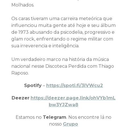
Molhados.
Os caras tiveram uma carreira meteórica que
influenciou muita gente até hoje e seu álbum
de 1973 abusando da psicodelia, progressivo e
glam rock, enfrentando o regime militar com
sua irreverencia e inteligência.
Um verdadeiro marco na história da música
nacional nesse Discoteca Perdida com Thiago
Raposo.
Spotify
–
https://spoti.fi/3IVWcu2
Deezer
https://deezer.page.link/ohVYb1mL
bw3YJZwa8
Estamos no
Telegram
. Nos encontre lá no
nosso
Grupo