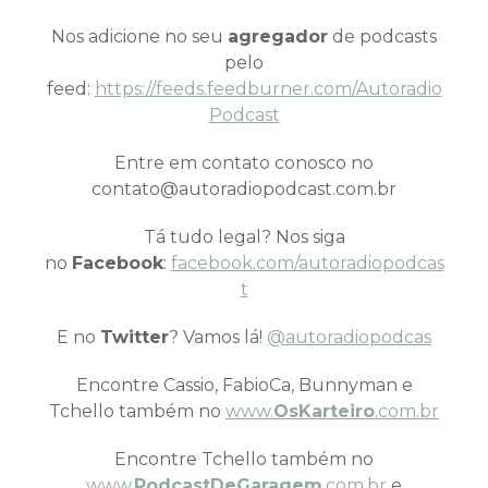
Nos adicione no seu
agregador
de podcasts
pelo
feed:
https://feeds.feedburner.com/Autoradio
Podcast
Entre em contato conosco no
contato@autoradiopodcast.com.br
Tá tudo legal? Nos siga
no
Facebook
:
facebook.com/autoradiopodcas
t
E no
Twitter
? Vamos lá!
@autoradiopodcas
Encontre Cassio, FabioCa, Bunnyman e
Tchello também no
www.
OsKarteiro
.com.br
Encontre Tchello também no
www.
PodcastDeGaragem
.com.br
e