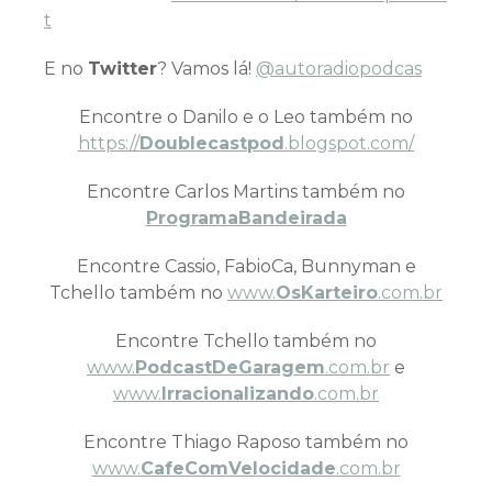
t
E no
Twitter
? Vamos lá!
@autoradiopodcas
Encontre o Danilo e o Leo também no
https://
Doublecastpod
.blogspot.com/
Encontre Carlos Martins também no
ProgramaBandeirada
Encontre Cassio, FabioCa, Bunnyman e
Tchello também no
www.
OsKarteiro
.com.br
Encontre Tchello também no
www.
PodcastDeGaragem
.com.br
e
www.
Irracionalizando
.com.br
Encontre Thiago Raposo também no
www.
CafeComVelocidade
.com.br