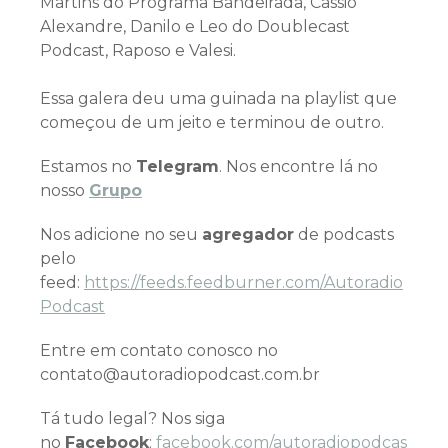
Martins do Programa Bandeirada, Cassio
Alexandre, Danilo e Leo do Doublecast
Podcast, Raposo e Valesi.
Essa galera deu uma guinada na playlist que
começou de um jeito e terminou de outro.
Estamos no
Telegram
. Nos encontre lá no
nosso
Grupo
Nos adicione no seu
agregador
de podcasts
pelo
feed:
https://feeds.feedburner.com/Autoradio
Podcast
Entre em contato conosco no
contato@autoradiopodcast.com.br
Tá tudo legal? Nos siga
no
Facebook
:
facebook.com/autoradiopodcas