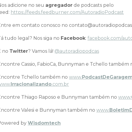
Nos adicione no seu
agregador
de podcasts pelo
feed:
https://feeds.feedburner.com/AutoradioPodcast
Entre em contato conosco no contato@autoradiopodcas
Tá tudo legal? Nos siga no
Facebook
:
facebook.com/aut
E no
Twitter
? Vamos lá!
@autoradiopodcas
Encontre Cassio, FabioCa, Bunnyman e Tchello também
Encontre Tchello também no
www.
PodcastDeGarage
www.
Irracionalizando
.com.br
Encontre Thiago Raposo e Bunnyman também no
www.
Encontre Valesi e Bunnyman também no
www.
Boletim
Powered by
Wisdomtech