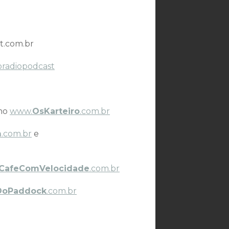
t.com.br
oradiopodcast
 no
www.
OsKarteiro
.com.br
m
.com.br
e
CafeComVelocidade
.com.br
DoPaddock
.com.br