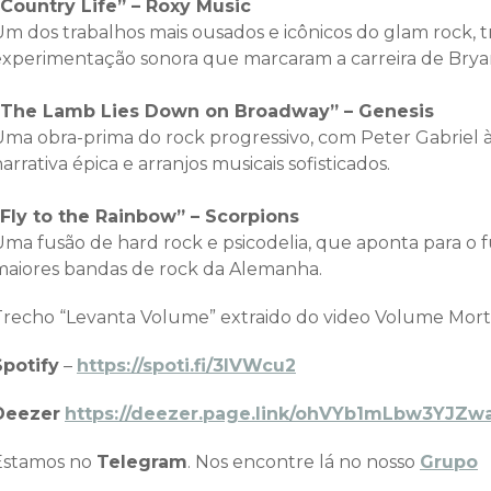
“Country Life” – Roxy Music
Um dos trabalhos mais ousados e icônicos do glam rock, t
experimentação sonora que marcaram a carreira de Bryan
“The Lamb Lies Down on Broadway” – Genesis
Uma obra-prima do rock progressivo, com Peter Gabriel 
arrativa épica e arranjos musicais sofisticados.
“Fly to the Rainbow” – Scorpions
Uma fusão de hard rock e psicodelia, que aponta para o 
maiores bandas de rock da Alemanha.
Trecho “Levanta Volume” extraido do video Volume Morto
Spotify
–
https://spoti.fi/3IVWcu2
Deezer
https://deezer.page.link/ohVYb1mLbw3YJZw
Estamos no
Telegram
. Nos encontre lá no nosso
Grupo