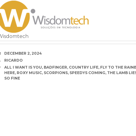
Wisdomtech
DATE
DECEMBER 2, 2024
AUTHOR
RICARDO
TAGS
ALL I WANT IS YOU
,
BADFINGER
,
COUNTRY LIFE
,
FLY TO THE RAI
HERE
,
ROXY MUSIC
,
SCORPIONS
,
SPEEDYS COMING
,
THE LAMB LI
SO FINE