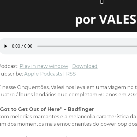
Podcast:
Play in new window
|
Download
Subscribe:
Apple Podcasts
|
RSS
E nesse Cinquentões, Valesi nos leva em uma viagem no t
quatro álbuns lendários que completam 50 anos em 202
“Got to Get Out of Here” – Badfinger
Com melodias marcantes e a melancolia característica d
um dos momentos mais emocionantes do power pop dos 