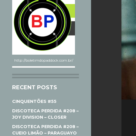
http://boletimdopaddock.com.br/
RECENT POSTS
CINQUENTÕES #55
DISCOTECA PERDIDA #208 –
JOY DIVISION – CLOSER
DISCOTECA PERDIDA #208 –
CUEIO LIMÃO – PARAGUAYO