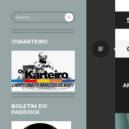
Search
for:
OSKARTEIRO
Standa
BOLETIM DO
PADDOCK