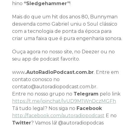
hino
“Sledgehammer”
!
Mais do que um hit dos anos 80, Bunnyman
desvenda como Gabriel uniu o Soul clássico
com a tecnologia de ponta da época para
criar uma faixa que é pura engenharia sonora.
Ouça agora no nosso site, no Deezer ou no
seu app de podcast favorito.
www
.AutoRadioPodcast.com.br
. Entre em
contato conosco no
contato@autoradiopodcast.com.br.
Entre no nosso grupo no
Telegram
pelo link
h
ttps://t.me/joinchat/lvUD9M1WnDczMGFh
Tá tudo legal? Nos siga no
Facebook
http://facebook.com/autoradiopodcast
E no
Twitter
? Vamos lá! @autoradiopodcas