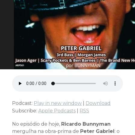
Podcast:
Play in new window
|
Download
Subscribe:
Apple Podcasts
|
RSS
No episódio de hoje,
Ricardo Bunnyman
mergulha na obra-prima de
Peter Gabriel
: o