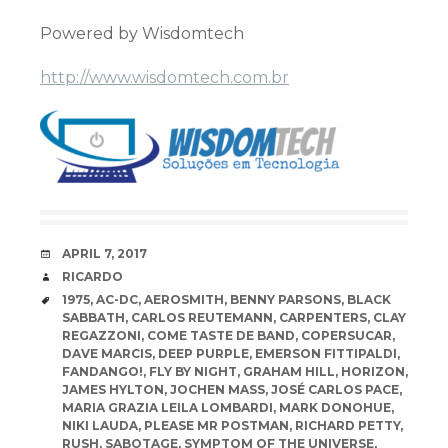
Powered by Wisdomtech
http://www.wisdomtech.com.br
DATE
APRIL 7, 2017
AUTHOR
RICARDO
TAGS
1975
,
AC-DC
,
AEROSMITH
,
BENNY PARSONS
,
BLACK
SABBATH
,
CARLOS REUTEMANN
,
CARPENTERS
,
CLAY
REGAZZONI
,
COME TASTE DE BAND
,
COPERSUCAR
,
DAVE MARCIS
,
DEEP PURPLE
,
EMERSON FITTIPALDI
,
FANDANGO!
,
FLY BY NIGHT
,
GRAHAM HILL
,
HORIZON
,
JAMES HYLTON
,
JOCHEN MASS
,
JOSÉ CARLOS PACE
,
MARIA GRAZIA LEILA LOMBARDI
,
MARK DONOHUE
,
NIKI LAUDA
,
PLEASE MR POSTMAN
,
RICHARD PETTY
,
RUSH
,
SABOTAGE
,
SYMPTOM OF THE UNIVERSE
,