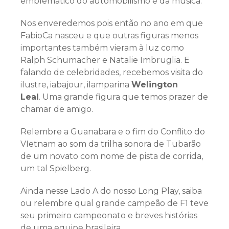
emblemático do automobilismo e da música.
Nos enveredemos pois então no ano em que
FabioCa nasceu e que outras figuras menos
importantes também vieram à luz como
Ralph Schumacher e Natalie Imbruglia. E
falando de celebridades, recebemos visita do
ilustre, iabajour, ilamparina
Welington
Leal
. Uma grande figura que temos prazer de
chamar de amigo.
Relembre a Guanabara e o fim do Conflito do
VIetnam ao som da trilha sonora de Tubarão
de um novato com nome de pista de corrida,
um tal Spielberg.
Ainda nesse Lado A do nosso Long Play, saiba
ou relembre qual grande campeão de F1 teve
seu primeiro campeonato e breves histórias
de uma equipe brasileira.