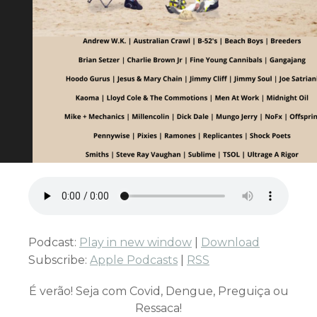
Podcast:
Play in new window
|
Download
Subscribe:
Apple Podcasts
|
RSS
É verão! Seja com Covid, Dengue, Preguiça ou
Ressaca!