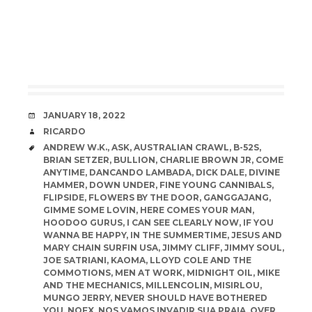
DATE
JANUARY 18, 2022
AUTHOR
RICARDO
TAGS
ANDREW W.K.
,
ASK
,
AUSTRALIAN CRAWL
,
B-52S
,
BRIAN SETZER
,
BULLION
,
CHARLIE BROWN JR
,
COME
ANYTIME
,
DANCANDO LAMBADA
,
DICK DALE
,
DIVINE
HAMMER
,
DOWN UNDER
,
FINE YOUNG CANNIBALS
,
FLIPSIDE
,
FLOWERS BY THE DOOR
,
GANGGAJANG
,
GIMME SOME LOVIN
,
HERE COMES YOUR MAN
,
HOODOO GURUS
,
I CAN SEE CLEARLY NOW
,
IF YOU
WANNA BE HAPPY
,
IN THE SUMMERTIME
,
JESUS AND
MARY CHAIN SURFIN USA
,
JIMMY CLIFF
,
JIMMY SOUL
,
JOE SATRIANI
,
KAOMA
,
LLOYD COLE AND THE
COMMOTIONS
,
MEN AT WORK
,
MIDNIGHT OIL
,
MIKE
AND THE MECHANICS
,
MILLENCOLIN
,
MISIRLOU
,
MUNGO JERRY
,
NEVER SHOULD HAVE BOTHERED
YOU
,
NOFX
,
NOS VAMOS INVADIR SUA PRAIA
,
OVER