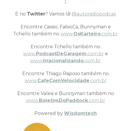
t
E no
Twitter
? Vamos lá!
@autoradiopodcas
Encontre Cassio, FabioCa, Bunnyman e
Tchello também no
www.
OsKarteiro
.com.br
Encontre Tchello também no
www.
PodcastDeGaragem
.com.br
e
www.
Irracionalizando
.com.br
Encontre Thiago Raposo também no
www.
CafeComVelocidade
.com.br
Encontre Valesi e Bunnyman também no
www.
BoletimDoPaddock
.com.br
Powered by
Wisdomtech