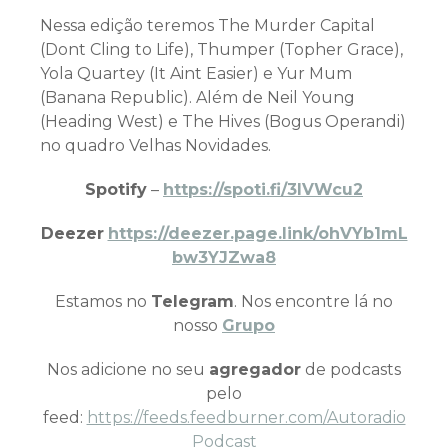
Nessa edição teremos The Murder Capital
(Dont Cling to Life), Thumper (Topher Grace),
Yola Quartey (It Aint Easier) e Yur Mum
(Banana Republic). Além de Neil Young
(Heading West) e The Hives (Bogus Operandi)
no quadro Velhas Novidades.
Spotify
–
https://spoti.fi/3IVWcu2
Deezer
https://deezer.page.link/ohVYb1mL
bw3YJZwa8
Estamos no
Telegram
. Nos encontre lá no
nosso
Grupo
Nos adicione no seu
agregador
de podcasts
pelo
feed:
https://feeds.feedburner.com/Autoradio
Podcast