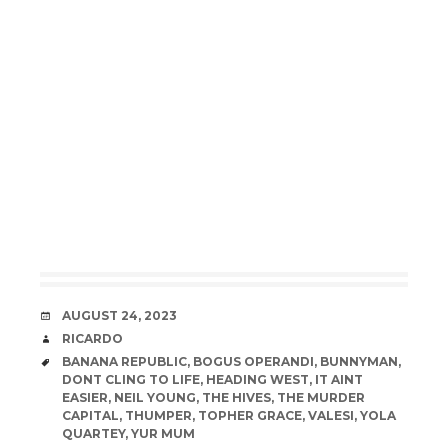
DATE
AUGUST 24, 2023
AUTHOR
RICARDO
TAGS
BANANA REPUBLIC
,
BOGUS OPERANDI
,
BUNNYMAN
,
DONT CLING TO LIFE
,
HEADING WEST
,
IT AINT
EASIER
,
NEIL YOUNG
,
THE HIVES
,
THE MURDER
CAPITAL
,
THUMPER
,
TOPHER GRACE
,
VALESI
,
YOLA
QUARTEY
,
YUR MUM