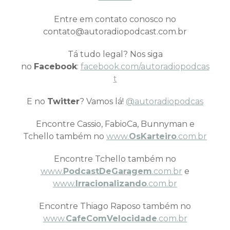
Entre em contato conosco no
contato@autoradiopodcast.com.br
Tá tudo legal? Nos siga
no
Facebook
:
facebook.com/autoradiopodcas
t
E no
Twitter
? Vamos lá!
@autoradiopodcas
Encontre Cassio, FabioCa, Bunnyman e
Tchello também no
www.
OsKarteiro
.com.br
Encontre Tchello também no
www.
PodcastDeGaragem
.com.br
e
www.
Irracionalizando
.com.br
Encontre Thiago Raposo também no
www.
CafeComVelocidade
.com.br