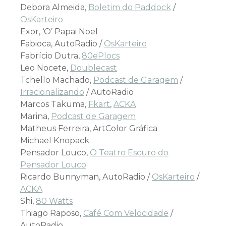
Debora Almeida,
Boletim do Paddock
/
OsKarteiro
Exor, ‘O’ Papai Noel
Fabioca, AutoRadio /
OsKarteiro
Fabrício Dutra,
80ePlocs
Leo Nocete,
Doublecast
Tchello Machado,
Podcast de Garagem
/
Irracionalizando
/ AutoRadio
Marcos Takuma,
Fkart
,
ACKA
Marina,
Podcast de Garagem
Matheus Ferreira, ArtColor Gráfica
Michael Knopack
Pensador Louco,
O Teatro Escuro do
Pensador Louco
Ricardo Bunnyman, AutoRadio /
OsKarteiro
/
ACKA
Shi,
80 Watts
Thiago Raposo,
Café Com Velocidade
/
AutoRadio