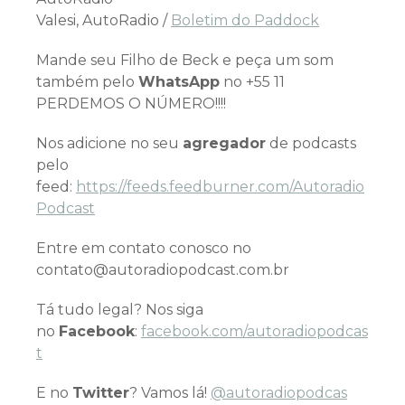
Valesi, AutoRadio /
Boletim do Paddock
Mande seu Filho de Beck e peça um som
também pelo
WhatsApp
no +55 11
PERDEMOS O NÚMERO!!!!
Nos adicione no seu
agregador
de podcasts
pelo
feed:
https://feeds.feedburner.com/Autoradio
Podcast
Entre em contato conosco no
contato@autoradiopodcast.com.br
Tá tudo legal? Nos siga
no
Facebook
:
facebook.com/autoradiopodcas
t
E no
Twitter
? Vamos lá!
@autoradiopodcas