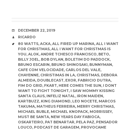
DATE
DECEMBER 22, 2019
AUTHOR
RICARDO
TAGS
80 WATTS
,
ACKA
,
ALL FIRED UP MARINA
,
ALL I WANT
FOR CHRISTMAS
,
ALL I WANT FOR CHRISTMAS IS
YOU
,
ALOK
,
ANDRE TCHESCO FRANCISCO
,
BETO
,
BILLY JOEL
,
BOB DYLAN
,
BOLETIM DO PADDOCK
,
BRUNO ESCARIN
,
BRUNO SHINOSAKI
,
BUNNYMAN
,
CAFE COM VELOCIDADE
,
CARLOS DEL VALE
,
CHAYENNE
,
CHRISTIMAS IN LA
,
CHRISTMAS
,
DEBORA
ALMEIDA
,
DOUBLECAST
,
EXOR
,
FABRICIO DUTRA
,
FIM DO GRID
,
FKART
,
HERE COMES THE SUN
,
I DONT
WANT TO FIGHT TONIGHT
,
I SAW MOMMY KISSING
SANTA CLAUS
,
INFELIZ NATAL
,
IRON MAIDEN
,
KARTBUZZ
,
KING DIAMOND
,
LEO NOCETE
,
MARCOS
TAKUMA
,
MATHEUS FERREIRA
,
MERRY CHRISTMAS
,
MICHAEL BUBLE
,
MICHAEL KNOPACK
,
MORRISSEY
,
MUST BE SANTA
,
NEW YEARS DAY FABIOCA
,
OSKARTEIRO
,
PAT BENARTAR
,
PELA PAZ
,
PENSADOR
LOUCO
,
PODCAST DE GARAGEM
,
PROVOCAME