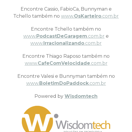
Encontre Cassio, FabioCa, Bunnyman e
Tchello também no
www.
OsKarteiro
.com.br
Encontre Tchello também no
www.
PodcastDeGaragem
.com.br
e
www.
Irracionalizando
.com.br
Encontre Thiago Raposo também no
www.
CafeComVelocidade
.com.br
Encontre Valesi e Bunnyman também no
www.
BoletimDoPaddock
.com.br
Powered by
Wisdomtech