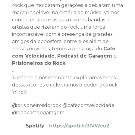
rock que moldaram gerações e deixaram uma
marca indelével na história da música. Vamos
conhecer algumas das maiores bandas e
artistas que fizeram do rock uma força
incontestável com a presença de grandes
amigos da podosfera, entre eles além de
nossos ouvintes, temos a presença do
Café
com Velocidade, Podcast de Garagem
e
Prisioneiros do Rock
!
…
Junte-se a nós enquanto exploramos hinos
desses ícones e celebramos o poder do rock
‘n’ roll!
@prisioneirosdorock @cafecomvelocidade
@podcastdegaragem
Spotify
–
https://spoti.fi/3IVWcu2