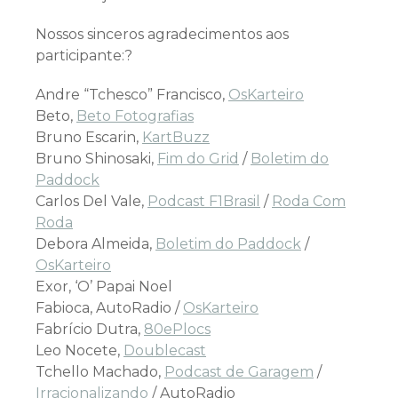
Nossos sinceros agradecimentos aos
participante:?
Andre “Tchesco” Francisco,
OsKarteiro
Beto,
Beto Fotografias
Bruno Escarin,
KartBuzz
Bruno Shinosaki,
Fim do Grid
/
Boletim do
Paddock
Carlos Del Vale,
Podcast F1Brasil
/
Roda Com
Roda
Debora Almeida,
Boletim do Paddock
/
OsKarteiro
Exor, ‘O’ Papai Noel
Fabioca, AutoRadio /
OsKarteiro
Fabrício Dutra,
80ePlocs
Leo Nocete,
Doublecast
Tchello Machado,
Podcast de Garagem
/
Irracionalizando
/ AutoRadio