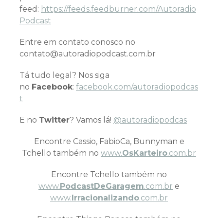
feed:
https://feeds.feedburner.com/Autoradio
Podcast
Entre em contato conosco no
contato@autoradiopodcast.com.br
Tá tudo legal? Nos siga
no
Facebook
:
facebook.com/autoradiopodcas
t
E no
Twitter
? Vamos lá!
@autoradiopodcas
Encontre Cassio, FabioCa, Bunnyman e
Tchello também no
www.
OsKarteiro
.com.br
Encontre Tchello também no
www.
PodcastDeGaragem
.com.br
e
www.
Irracionalizando
.com.br