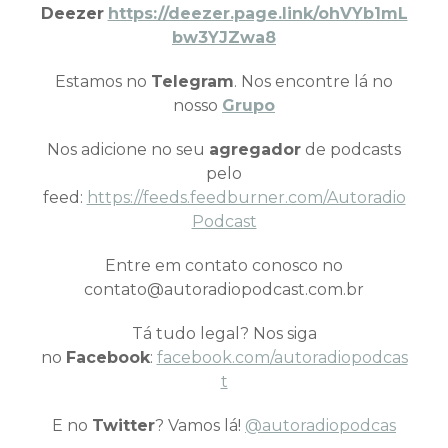
Deezer
https://deezer.page.link/ohVYb1mL
bw3YJZwa8
Estamos no
Telegram
. Nos encontre lá no
nosso
Grupo
Nos adicione no seu
agregador
de podcasts
pelo
feed:
https://feeds.feedburner.com/Autoradio
Podcast
Entre em contato conosco no
contato@autoradiopodcast.com.br
Tá tudo legal? Nos siga
no
Facebook
:
facebook.com/autoradiopodcas
t
E no
Twitter
? Vamos lá!
@autoradiopodcas