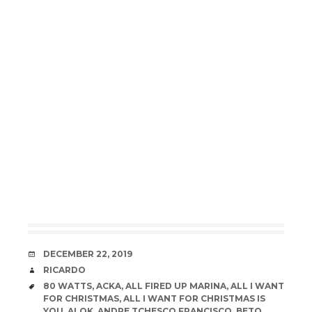
DATE
DECEMBER 22, 2019
AUTHOR
RICARDO
TAGS
80 WATTS
,
ACKA
,
ALL FIRED UP MARINA
,
ALL I WANT
FOR CHRISTMAS
,
ALL I WANT FOR CHRISTMAS IS
YOU
,
ALOK
,
ANDRE TCHESCO FRANCISCO
,
BETO
,