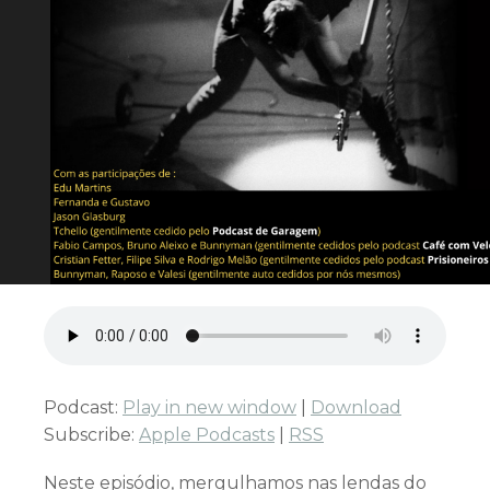
Podcast:
Play in new window
|
Download
Subscribe:
Apple Podcasts
|
RSS
Neste episódio, mergulhamos nas lendas do