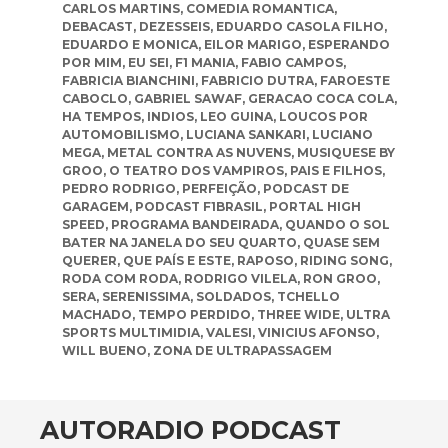
CARLOS MARTINS
,
COMEDIA ROMANTICA
,
DEBACAST
,
DEZESSEIS
,
EDUARDO CASOLA FILHO
,
EDUARDO E MONICA
,
EILOR MARIGO
,
ESPERANDO
POR MIM
,
EU SEI
,
F1 MANIA
,
FABIO CAMPOS
,
FABRICIA BIANCHINI
,
FABRICIO DUTRA
,
FAROESTE
CABOCLO
,
GABRIEL SAWAF
,
GERACAO COCA COLA
,
HA TEMPOS
,
INDIOS
,
LEO GUINA
,
LOUCOS POR
AUTOMOBILISMO
,
LUCIANA SANKARI
,
LUCIANO
MEGA
,
METAL CONTRA AS NUVENS
,
MUSIQUESE BY
GROO
,
O TEATRO DOS VAMPIROS
,
PAIS E FILHOS
,
PEDRO RODRIGO
,
PERFEIÇÃO
,
PODCAST DE
GARAGEM
,
PODCAST F1BRASIL
,
PORTAL HIGH
SPEED
,
PROGRAMA BANDEIRADA
,
QUANDO O SOL
BATER NA JANELA DO SEU QUARTO
,
QUASE SEM
QUERER
,
QUE PAÍS E ESTE
,
RAPOSO
,
RIDING SONG
,
RODA COM RODA
,
RODRIGO VILELA
,
RON GROO
,
SERA
,
SERENISSIMA
,
SOLDADOS
,
TCHELLO
MACHADO
,
TEMPO PERDIDO
,
THREE WIDE
,
ULTRA
SPORTS MULTIMIDIA
,
VALESI
,
VINICIUS AFONSO
,
WILL BUENO
,
ZONA DE ULTRAPASSAGEM
AUTORADIO PODCAST