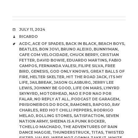
DATE
JULY 11, 2024
AUTHOR
RICARDO
TAGS
ACDC
,
ACE OF SPADES
,
BACK IN BLACK
,
BEACH BOYS
,
BEATLES
,
BON JOVI
,
BRUNO ALEIXO
,
BUNNYMAN
,
CAFE COM VELOCIDADE
,
CHUCK BERRY
,
CRISTIAN
FETTER
,
DAVID BOWIE
,
EDUARDO MARTINS
,
FABIO
CAMPOS
,
FERNANDA VALESI
,
FILIPE SILVA
,
FREE
BIRD
,
GENESIS
,
GOD ONLY KNOWS
,
GREAT BALLS OF
FIRE
,
HELTER SKELTER
,
HIT THE ROAD JACK
,
ITS MY
LIFE
,
JAILBREAK
,
JASON GLASBURG
,
JERRY LEE
LEWIS
,
JOHNNY BE GOOD
,
LIFE ON MARS
,
LYNYRD
SKYNYRD
,
MOTORHEAD
,
NAO E POR NAO POR
FALAR
,
NO REPLY AT ALL
,
PODCAST DE GARAGEM
,
PRISIONEIROS DO ROCK
,
RAMONES
,
RAPOSO
,
RAY
CHARLES
,
RED HOT CHILLI PEPPERS
,
RODRIGO
MELAO
,
ROLLING STONES
,
SATISFACTION
,
SEVEN
NATION ARMY
,
SHEENA IS A PUNK ROCKER
,
TCHELLO MACHADO
,
THE ADVENTURES OF RAIN
DANCE MAGGIE
,
THUNDERSTRUCK
,
TITAS
,
TWISTED
SISTER
,
VALESI
,
WERE NOT GONNA TAKE IT
,
WHITE