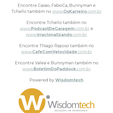
Encontre Cassio, FabioCa, Bunnyman e
Tchello também no
www.
OsKarteiro
.com.br
Encontre Tchello também no
www.
PodcastDeGaragem
.com.br
e
www.
Irracionalizando
.com.br
Encontre Thiago Raposo também no
www.
CafeComVelocidade
.com.br
Encontre Valesi e Bunnyman também no
www.
BoletimDoPaddock
.com.br
Powered by
Wisdomtech