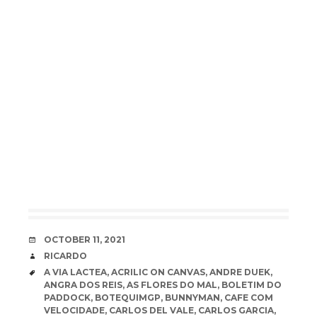
DATE
OCTOBER 11, 2021
AUTHOR
RICARDO
TAGS
A VIA LACTEA
,
ACRILIC ON CANVAS
,
ANDRE DUEK
,
ANGRA DOS REIS
,
AS FLORES DO MAL
,
BOLETIM DO
PADDOCK
,
BOTEQUIMGP
,
BUNNYMAN
,
CAFE COM
VELOCIDADE
,
CARLOS DEL VALE
,
CARLOS GARCIA
,