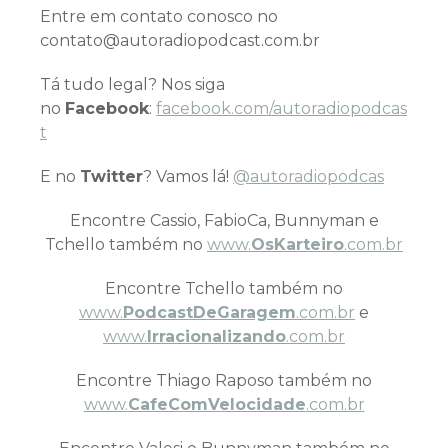
Entre em contato conosco no
contato@autoradiopodcast.com.br
Tá tudo legal? Nos siga
no
Facebook
:
facebook.com/autoradiopodcas
t
E no
Twitter
? Vamos lá!
@autoradiopodcas
Encontre Cassio, FabioCa, Bunnyman e
Tchello também no
www.
OsKarteiro
.com.br
Encontre Tchello também no
www.
PodcastDeGaragem
.com.br
e
www.
Irracionalizando
.com.br
Encontre Thiago Raposo também no
www.
CafeComVelocidade
.com.br