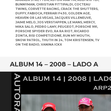
BUNNYMAN
,
CHRISTIAN FITTIPALDI
,
COCTEAU
TWINS
,
CORVETTE RACING
,
CRACK THE SHUTTERS
,
DUFFY
,
FABIOCA
,
FERRARI F430
,
GOLDEN AGE
,
HEAVEN OR LAS VEGAS
,
JACQUES VILLENEUVE
,
JAIME MELO
,
JOS VERSTAPPEN
,
LE MANS
,
MERCY
,
MIKA SALO
,
PEDRO LAMY
,
PEUGEOT
,
PORSCHE 991
,
PORSCHE SPYDER EVO
,
RA RA RIOT
,
RICARDO
ZONTA
,
RISI COMPETIZIONE
,
RUN MY MOUTH
,
SNOW PATROL
,
THUTH IN 24
,
TOM KRISTENSEN
,
TV
ON THE RADIO
,
VANINA ICKX
ALBUM 14 – 2008 – LADO A