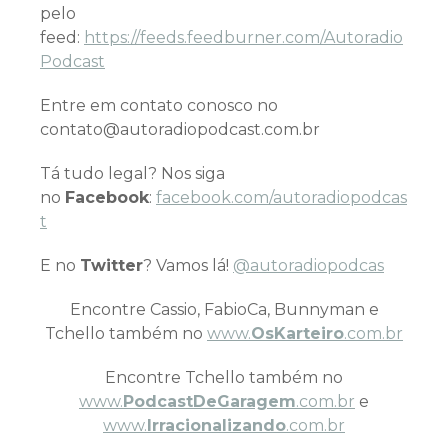
pelo
feed:
https://feeds.feedburner.com/Autoradio
Podcast
Entre em contato conosco no
contato@autoradiopodcast.com.br
Tá tudo legal? Nos siga
no
Facebook
:
facebook.com/autoradiopodcas
t
E no
Twitter
? Vamos lá!
@autoradiopodcas
Encontre Cassio, FabioCa, Bunnyman e
Tchello também no
www.
OsKarteiro
.com.br
Encontre Tchello também no
www.
PodcastDeGaragem
.com.br
e
www.
Irracionalizando
.com.br