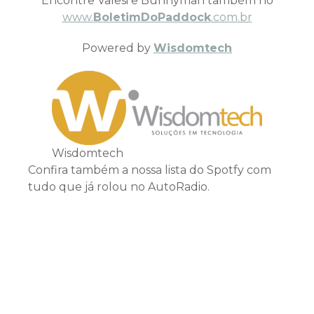
Encontre Valesi e Bunnyman também no
www.
BoletimDoPaddock
.com.br
Powered by
Wisdomtech
Wisdomtech
Confira também a nossa lista do Spotfy com
tudo que já rolou no AutoRadio.