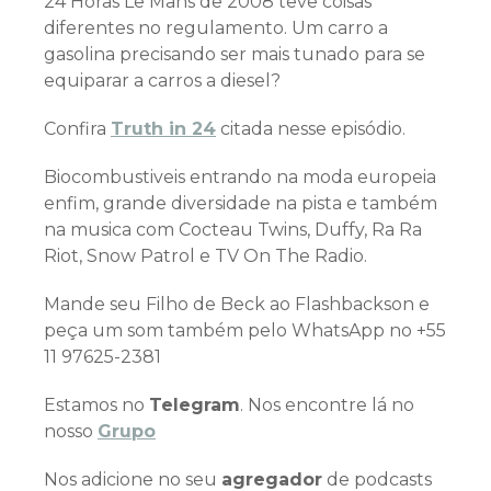
24 Horas Le Mans de 2008 teve coisas
diferentes no regulamento. Um carro a
gasolina precisando ser mais tunado para se
equiparar a carros a diesel?
Confira
Truth in 24
citada nesse episódio.
Biocombustiveis entrando na moda europeia
enfim, grande diversidade na pista e também
na musica com Cocteau Twins, Duffy, Ra Ra
Riot, Snow Patrol e TV On The Radio.
Mande seu Filho de Beck ao Flashbackson e
peça um som também pelo WhatsApp no +55
11 97625-2381
Estamos no
Telegram
. Nos encontre lá no
nosso
Grupo
Nos adicione no seu
agregador
de podcasts