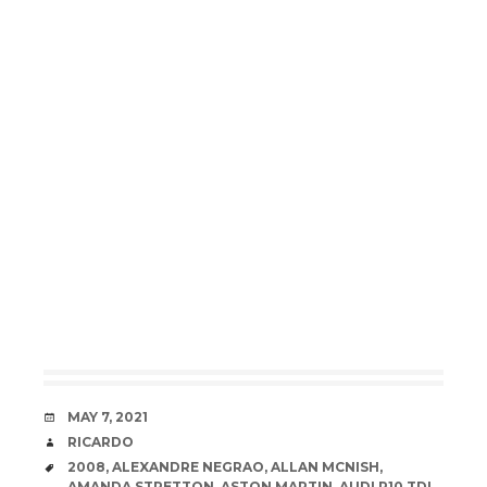
DATE
MAY 7, 2021
AUTHOR
RICARDO
TAGS
2008
,
ALEXANDRE NEGRAO
,
ALLAN MCNISH
,
AMANDA STRETTON
,
ASTON MARTIN
,
AUDI R10 TDI
,