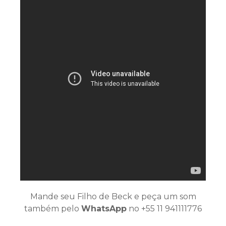
Mande seu Filho de Beck e peça um som
também pelo
WhatsApp
no +55 11 941111776