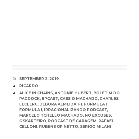
DATE
SEPTEMBER 2, 2019
AUTHOR
RICARDO
TAGS
ALICE IN CHAINS
,
ANTONIE HUBERT
,
BOLETIM DO
PADDOCK
,
BPCAST
,
CASSIO MACHADO
,
CHARLES
LECLERC
,
DEBORA ALMEIDA
,
F1
,
FORMULA 1
,
FORMULA I
,
IRRACIONALIZANDO PODCAST
,
MARCELO TCHELLO MACHADO
,
NO EXCUSES
,
OSKARTEIRO
,
PODCAST DE GARAGEM
,
RAFAEL
CELLONI
,
RUBENS GP NETTO
,
SERIGO MILANI