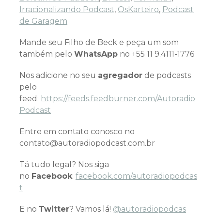
Irracionalizando Podcast
,
OsKarteiro
,
Podcast
de Garagem
Mande seu Filho de Beck e peça um som
também pelo
WhatsApp
no +55 11 9.4111-1776
Nos adicione no seu
agregador
de podcasts
pelo
feed:
https://feeds.feedburner.com/Autoradio
Podcast
Entre em contato conosco no
contato@autoradiopodcast.com.br
Tá tudo legal? Nos siga
no
Facebook
:
facebook.com/autoradiopodcas
t
E no
Twitter
? Vamos lá!
@autoradiopodcas