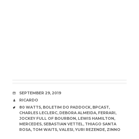
DATE
SEPTEMBER 29, 2019
AUTHOR
RICARDO
TAGS
80 WATTS
,
BOLETIM DO PADDOCK
,
BPCAST
,
CHARLES LECLERC
,
DEBORA ALMEIDA
,
FERRARI
,
JOCKEY FULL OF BOURBON
,
LEWIS HAMILTON
,
MERCEDES
,
SEBASTIAN VETTEL
,
THIAGO SANTA
ROSA
,
TOM WAITS
,
VALESI
,
YURI REZENDE
,
ZINNO