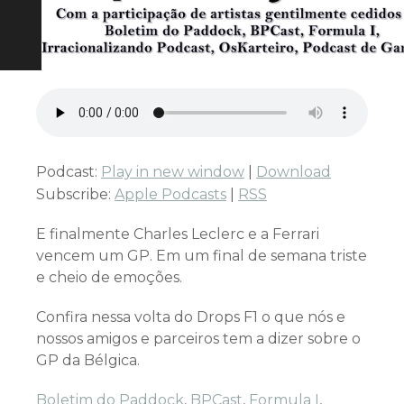
Podcast:
Play in new window
|
Download
Subscribe:
Apple Podcasts
|
RSS
E finalmente Charles Leclerc e a Ferrari
vencem um GP. Em um final de semana triste
e cheio de emoções.
Confira nessa volta do Drops F1 o que nós e
nossos amigos e parceiros tem a dizer sobre o
GP da Bélgica.
Boletim do Paddock
,
BPCast
,
Formula I
,