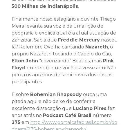
500 Milhas de Indianápolis
.
Finalmente nosso estagiário a ouvinte Thiago
Meira levanta sua voz e dá uma lição de
geografia e explica qual é a atual situação de
Zanzibar. Sabia que
Freddie Mercury
nasceu
lá? Relembre Ovelha cantando
Nazareth
, o
próprio Nazareth tocando o Cabelo do Cão,
Elton John
“coverizando” Beatles, mais
Pink
Floyd
querendo que você estivesse aqui.Não
perca os anúncios de semi novos dos nossos
participantes.
E sobre
Bohemian Rhapsody
ouça uma
pitada aqui e não deixe de conferir a
excelente dissecação que
Luciano Pires
fez
anos atrás no
Podcast Café Brasil
número
275
em
http://www.portalcafebrasil.com.br/po
dcasts/275-bohemian-rhapsody/