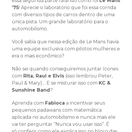
essa segunda parte falando como foi
Le Mans
’75
! Aprecie o laboratório que foi essa corrida
com diversos tipos de carros dentro de uma
única pista. Um grande laboratório para o
automobilismo.
Você sabia que nessa edição de Le Mans havia
uma equipe exclusiva com pilotos mulheres e
era o mais econômico?
Não sei quando conseguiremos juntar ícones
com
Rita, Raul e Elvis
(isso lembrou Peter,
Paul & Mary)… E se misturar isso com
KC &
Sunshine Band
?
Aprenda com
Fabioca
a incentivar seus
pequenos padawans com matemática
aplicada no automobilismo e nunca mais ele
vai ter perguntar “Nunca vou usar isso”. É
só conferir como ele explica isso no bloco das