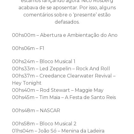
estamos lançando agora. Nico Rosberg
acabava de se aposentar. Por isso, alguns
comentários sobre o ‘presente’ estão
defasados.
00hs00m – Abertura e Ambientação do Ano
00hs06m – F1
00hs24m – Bloco Musical 1
00hs33m – Led Zeppelin – Rock And Roll
00hs37m – Creedance Clearwater Revival –
Hey Tonight
00hs40m – Rod Stewart – Maggie May
00hs45m – Tim Maia – A Festa de Santo Reis
00hs48m – NASCAR
00hs58m – Bloco Musical 2
01hs04m – João Só – Menina da Ladeira