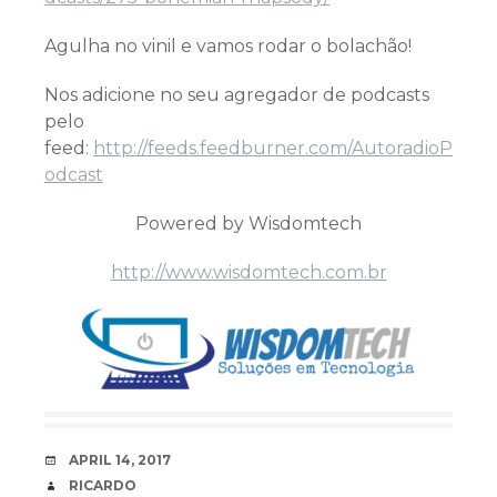
Agulha no vinil e vamos rodar o bolachão!
Nos adicione no seu agregador de podcasts
pelo
feed:
http://feeds.feedburner.com/AutoradioP
odcast
Powered by Wisdomtech
http://www.wisdomtech.com.br
DATE
APRIL 14, 2017
AUTHOR
RICARDO