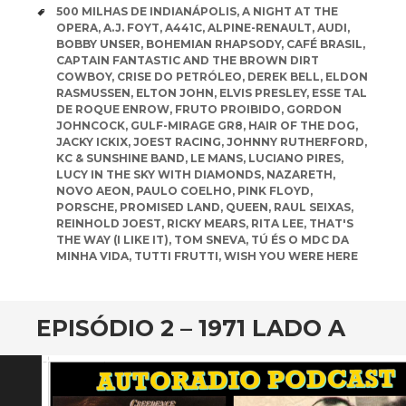
TAGS
500 MILHAS DE INDIANÁPOLIS
,
A NIGHT AT THE
OPERA
,
A.J. FOYT
,
A441C
,
ALPINE-RENAULT
,
AUDI
,
BOBBY UNSER
,
BOHEMIAN RHAPSODY
,
CAFÉ BRASIL
,
CAPTAIN FANTASTIC AND THE BROWN DIRT
COWBOY
,
CRISE DO PETRÓLEO
,
DEREK BELL
,
ELDON
RASMUSSEN
,
ELTON JOHN
,
ELVIS PRESLEY
,
ESSE TAL
DE ROQUE ENROW
,
FRUTO PROIBIDO
,
GORDON
JOHNCOCK
,
GULF-MIRAGE GR8
,
HAIR OF THE DOG
,
JACKY ICKIX
,
JOEST RACING
,
JOHNNY RUTHERFORD
,
KC & SUNSHINE BAND
,
LE MANS
,
LUCIANO PIRES
,
LUCY IN THE SKY WITH DIAMONDS
,
NAZARETH
,
NOVO AEON
,
PAULO COELHO
,
PINK FLOYD
,
PORSCHE
,
PROMISED LAND
,
QUEEN
,
RAUL SEIXAS
,
REINHOLD JOEST
,
RICKY MEARS
,
RITA LEE
,
THAT'S
THE WAY (I LIKE IT)
,
TOM SNEVA
,
TÚ ÉS O MDC DA
MINHA VIDA
,
TUTTI FRUTTI
,
WISH YOU WERE HERE
EPISÓDIO 2 – 1971 LADO A