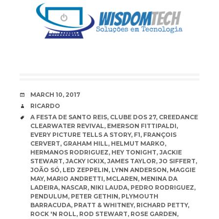
DATE
MARCH 10, 2017
AUTHOR
RICARDO
TAGS
A FESTA DE SANTO REIS
,
CLUBE DOS 27
,
CREEDANCE
CLEARWATER REVIVAL
,
EMERSON FITTIPALDI
,
EVERY PICTURE TELLS A STORY
,
F1
,
FRANÇOIS
CERVERT
,
GRAHAM HILL
,
HELMUT MARKO
,
HERMANOS RODRIGUEZ
,
HEY TONIGHT
,
JACKIE
STEWART
,
JACKY ICKIX
,
JAMES TAYLOR
,
JO SIFFERT
,
JOÃO SÓ
,
LED ZEPPELIN
,
LYNN ANDERSON
,
MAGGIE
MAY
,
MARIO ANDRETTI
,
MCLAREN
,
MENINA DA
LADEIRA
,
NASCAR
,
NIKI LAUDA
,
PEDRO RODRIGUEZ
,
PENDULUM
,
PETER GETHIN
,
PLYMOUTH
BARRACUDA
,
PRATT & WHITNEY
,
RICHARD PETTY
,
ROCK 'N ROLL
,
ROD STEWART
,
ROSE GARDEN
,