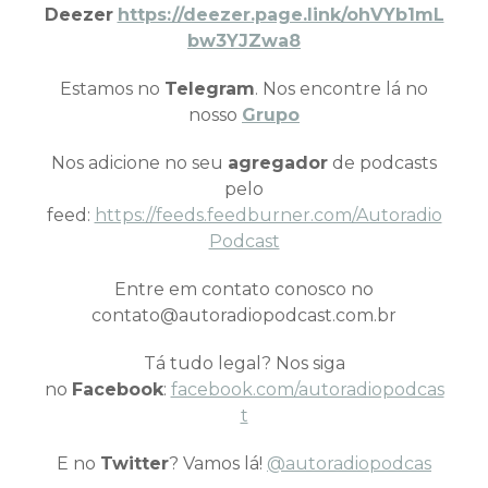
Deezer
https://deezer.page.link/ohVYb1mL
bw3YJZwa8
Estamos no
Telegram
. Nos encontre lá no
nosso
Grupo
Nos adicione no seu
agregador
de podcasts
pelo
feed:
https://feeds.feedburner.com/Autoradio
Podcast
Entre em contato conosco no
contato@autoradiopodcast.com.br
Tá tudo legal? Nos siga
no
Facebook
:
facebook.com/autoradiopodcas
t
E no
Twitter
? Vamos lá!
@autoradiopodcas