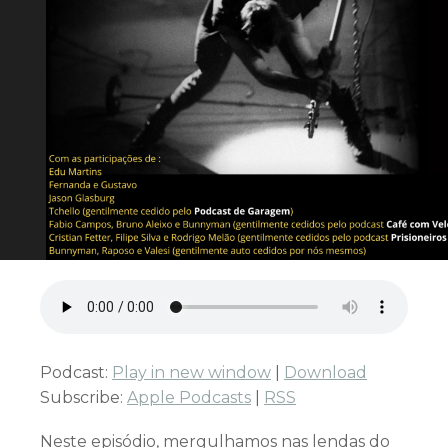
Podcast:
Play in new window
|
Download
Subscribe:
Apple Podcasts
|
RSS
Neste episódio, mergulhamos nas lendas do