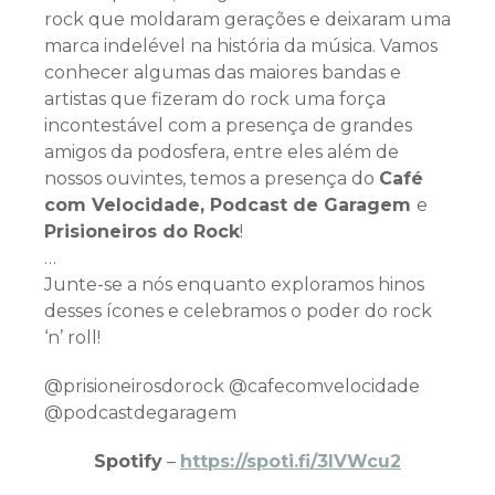
rock que moldaram gerações e deixaram uma
marca indelével na história da música. Vamos
conhecer algumas das maiores bandas e
artistas que fizeram do rock uma força
incontestável com a presença de grandes
amigos da podosfera, entre eles além de
nossos ouvintes, temos a presença do
Café
com Velocidade, Podcast de Garagem
e
Prisioneiros do Rock
!
…
Junte-se a nós enquanto exploramos hinos
desses ícones e celebramos o poder do rock
‘n’ roll!
@prisioneirosdorock @cafecomvelocidade
@podcastdegaragem
Spotify
–
https://spoti.fi/3IVWcu2