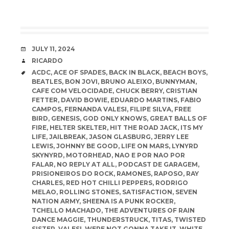
DATE
JULY 11, 2024
AUTHOR
RICARDO
TAGS
ACDC
,
ACE OF SPADES
,
BACK IN BLACK
,
BEACH BOYS
,
BEATLES
,
BON JOVI
,
BRUNO ALEIXO
,
BUNNYMAN
,
CAFE COM VELOCIDADE
,
CHUCK BERRY
,
CRISTIAN
FETTER
,
DAVID BOWIE
,
EDUARDO MARTINS
,
FABIO
CAMPOS
,
FERNANDA VALESI
,
FILIPE SILVA
,
FREE
BIRD
,
GENESIS
,
GOD ONLY KNOWS
,
GREAT BALLS OF
FIRE
,
HELTER SKELTER
,
HIT THE ROAD JACK
,
ITS MY
LIFE
,
JAILBREAK
,
JASON GLASBURG
,
JERRY LEE
LEWIS
,
JOHNNY BE GOOD
,
LIFE ON MARS
,
LYNYRD
SKYNYRD
,
MOTORHEAD
,
NAO E POR NAO POR
FALAR
,
NO REPLY AT ALL
,
PODCAST DE GARAGEM
,
PRISIONEIROS DO ROCK
,
RAMONES
,
RAPOSO
,
RAY
CHARLES
,
RED HOT CHILLI PEPPERS
,
RODRIGO
MELAO
,
ROLLING STONES
,
SATISFACTION
,
SEVEN
NATION ARMY
,
SHEENA IS A PUNK ROCKER
,
TCHELLO MACHADO
,
THE ADVENTURES OF RAIN
DANCE MAGGIE
,
THUNDERSTRUCK
,
TITAS
,
TWISTED
SISTER
,
VALESI
,
WERE NOT GONNA TAKE IT
,
WHITE