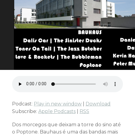
Podcast:
Play in new window
|
Download
Subscribe:
Apple Podcasts
|
RSS
Dos morcegos que deixam a torre do sino até
o Poptone. Bauhaus é uma das bandas mais