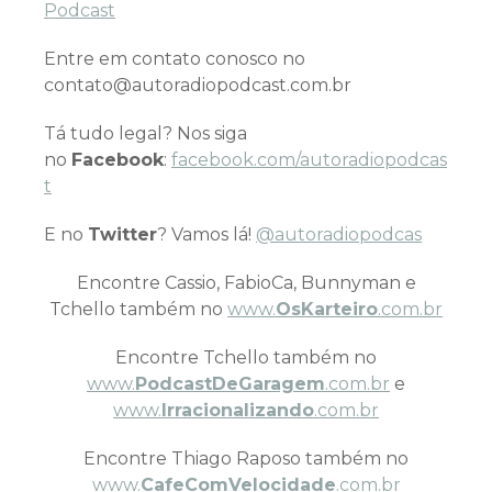
Podcast
Entre em contato conosco no
contato@autoradiopodcast.com.br
Tá tudo legal? Nos siga
no
Facebook
:
facebook.com/autoradiopodcas
t
E no
Twitter
? Vamos lá!
@autoradiopodcas
Encontre Cassio, FabioCa, Bunnyman e
Tchello também no
www.
OsKarteiro
.com.br
Encontre Tchello também no
www.
PodcastDeGaragem
.com.br
e
www.
Irracionalizando
.com.br
Encontre Thiago Raposo também no
www.
CafeComVelocidade
.com.br