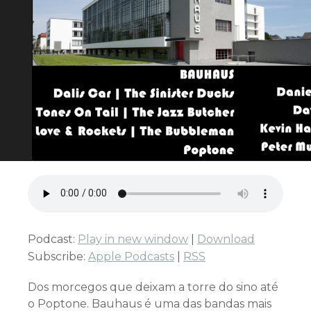
Podcast:
Play in new window
|
Download
Subscribe:
Apple Podcasts
|
RSS
Dos morcegos que deixam a torre do sino até
o Poptone. Bauhaus é uma das bandas mais