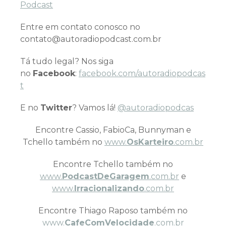
Podcast
Entre em contato conosco no
contato@autoradiopodcast.com.br
Tá tudo legal? Nos siga
no
Facebook
:
facebook.com/autoradiopodcas
t
E no
Twitter
? Vamos lá!
@autoradiopodcas
Encontre Cassio, FabioCa, Bunnyman e
Tchello também no
www.
OsKarteiro
.com.br
Encontre Tchello também no
www.
PodcastDeGaragem
.com.br
e
www.
Irracionalizando
.com.br
Encontre Thiago Raposo também no
www.
CafeComVelocidade
.com.br